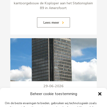
kantoorgebouw de Koploper aan het Stationsplein
89 in Amersfoort.
Lees meer
29-06-2026
PingProperties verhuist haar hoofdkantoor naar
Beheer cookie toestemming
de Rembrandttoren in Amsterdam
Om de beste ervaringen te bieden, gebruiken wij technologieën zoals
PingProperties heeft haar hoofdkantoor gevestigd