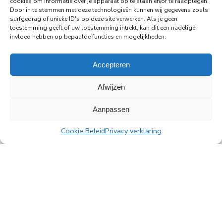
cookies om informatie over je apparaat op te slaan en/of te raadplegen.
in de Rembrandttoren (Rembrandt Tower), het
Door in te stemmen met deze technologieën kunnen wij gegevens zoals
iconische gebouw aan het Amstelplein in
surfgedrag of unieke ID's op deze site verwerken. Als je geen
Amsterdam.
toestemming geeft of uw toestemming intrekt, kan dit een nadelige
invloed hebben op bepaalde functies en mogelijkheden.
Lees meer
Accepteren
Afwijzen
Aanpassen
Alle nieuwsberichten
Cookie Beleid
Privacy verklaring
PingProperties B.V.
Rembrandttoren, 22e verdieping
Amstelplein 1, 1096 HA Amsterdam
Parkeren bezoekers: Q-Park Amstel
E
info@pingproperties.com