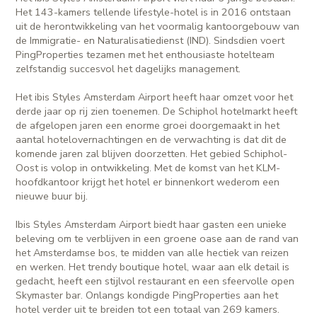
Het 143-kamers tellende lifestyle-hotel is in 2016 ontstaan
uit de herontwikkeling van het voormalig kantoorgebouw van
de Immigratie- en Naturalisatiedienst (IND). Sindsdien voert
PingProperties tezamen met het enthousiaste hotelteam
zelfstandig succesvol het dagelijks management.
Het ibis Styles Amsterdam Airport heeft haar omzet voor het
derde jaar op rij zien toenemen. De Schiphol hotelmarkt heeft
de afgelopen jaren een enorme groei doorgemaakt in het
aantal hotelovernachtingen en de verwachting is dat dit de
komende jaren zal blijven doorzetten. Het gebied Schiphol-
Oost is volop in ontwikkeling. Met de komst van het KLM-
hoofdkantoor krijgt het hotel er binnenkort wederom een
nieuwe buur bij.
Ibis Styles Amsterdam Airport biedt haar gasten een unieke
beleving om te verblijven in een groene oase aan de rand van
het Amsterdamse bos, te midden van alle hectiek van reizen
en werken. Het trendy boutique hotel, waar aan elk detail is
gedacht, heeft een stijlvol restaurant en een sfeervolle open
Skymaster bar. Onlangs kondigde PingProperties aan het
hotel verder uit te breiden tot een totaal van 269 kamers.