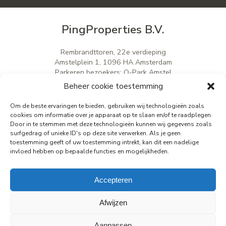
PingProperties B.V.
Rembrandttoren, 22e verdieping
Amstelplein 1, 1096 HA Amsterdam
Parkeren bezoekers: Q-Park Amstel
E
info@pingproperties.com
Beheer cookie toestemming
T
+31 (0)20 564 04 20
Om de beste ervaringen te bieden, gebruiken wij technologieën zoals
cookies om informatie over je apparaat op te slaan en/of te raadplegen.
Door in te stemmen met deze technologieën kunnen wij gegevens zoals
creating a lasting difference
surfgedrag of unieke ID's op deze site verwerken. Als je geen
toestemming geeft of uw toestemming intrekt, kan dit een nadelige
invloed hebben op bepaalde functies en mogelijkheden.
Accepteren
Afwijzen
Privacy verklaring
Cookie Beleid
Disclaimer
Aanpassen