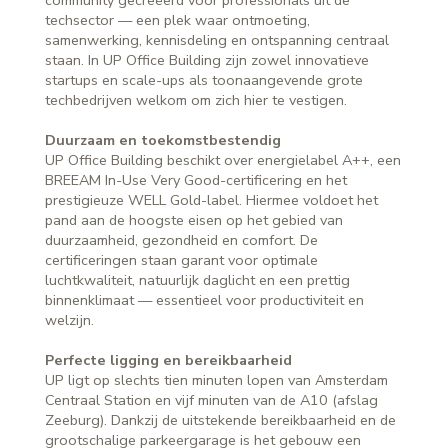
community gecreëerd voor professionals uit de
techsector — een plek waar ontmoeting,
samenwerking, kennisdeling en ontspanning centraal
staan. In UP Office Building zijn zowel innovatieve
startups en scale-ups als toonaangevende grote
techbedrijven welkom om zich hier te vestigen.
Duurzaam en toekomstbestendig
UP Office Building beschikt over energielabel A++, een
BREEAM In-Use Very Good-certificering en het
prestigieuze WELL Gold-label. Hiermee voldoet het
pand aan de hoogste eisen op het gebied van
duurzaamheid, gezondheid en comfort. De
certificeringen staan garant voor optimale
luchtkwaliteit, natuurlijk daglicht en een prettig
binnenklimaat — essentieel voor productiviteit en
welzijn.
Perfecte ligging en bereikbaarheid
UP ligt op slechts tien minuten lopen van Amsterdam
Centraal Station en vijf minuten van de A10 (afslag
Zeeburg). Dankzij de uitstekende bereikbaarheid en de
grootschalige parkeergarage is het gebouw een