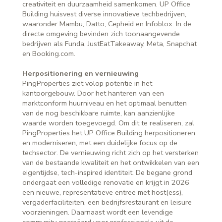
creativiteit en duurzaamheid samenkomen. UP Office
Building huisvest diverse innovatieve techbedrijven,
waaronder Mambu, Datto, Cepheid en Infoblox. In de
directe omgeving bevinden zich toonaangevende
bedrijven als Funda, JustEatTakeaway, Meta, Snapchat
en Booking.com.
Herpositionering en vernieuwing
PingProperties ziet volop potentie in het
kantoorgebouw. Door het hanteren van een
marktconform huurniveau en het optimaal benutten
van de nog beschikbare ruimte, kan aanzienlijke
waarde worden toegevoegd. Om dit te realiseren, zal
PingProperties het UP Office Building herpositioneren
en moderniseren, met een duidelijke focus op de
techsector. De vernieuwing richt zich op het versterken
van de bestaande kwaliteit en het ontwikkelen van een
eigentijdse, tech-inspired identiteit. De begane grond
ondergaat een volledige renovatie en krijgt in 2026
een nieuwe, representatieve entree met host(ess),
vergaderfaciliteiten, een bedrijfsrestaurant en leisure
voorzieningen. Daarnaast wordt een levendige