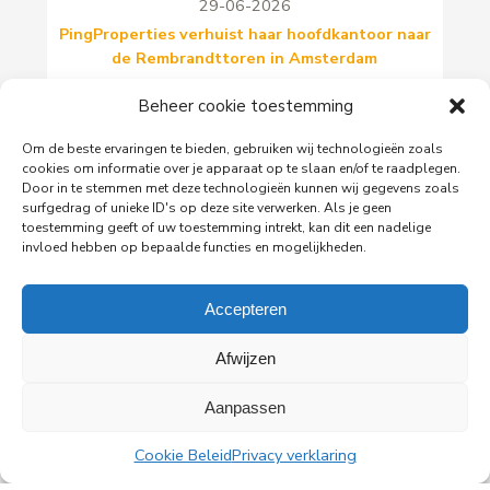
29-06-2026
PingProperties verhuist haar hoofdkantoor naar
de Rembrandttoren in Amsterdam
PingProperties heeft haar hoofdkantoor gevestigd
Beheer cookie toestemming
in de Rembrandttoren (Rembrandt Tower), het
iconische gebouw aan het Amstelplein in
Om de beste ervaringen te bieden, gebruiken wij technologieën zoals
Amsterdam.
cookies om informatie over je apparaat op te slaan en/of te raadplegen.
Door in te stemmen met deze technologieën kunnen wij gegevens zoals
surfgedrag of unieke ID's op deze site verwerken. Als je geen
Lees meer
toestemming geeft of uw toestemming intrekt, kan dit een nadelige
invloed hebben op bepaalde functies en mogelijkheden.
Accepteren
Afwijzen
Alle nieuwsberichten
Aanpassen
Cookie Beleid
Privacy verklaring
PingProperties B.V.