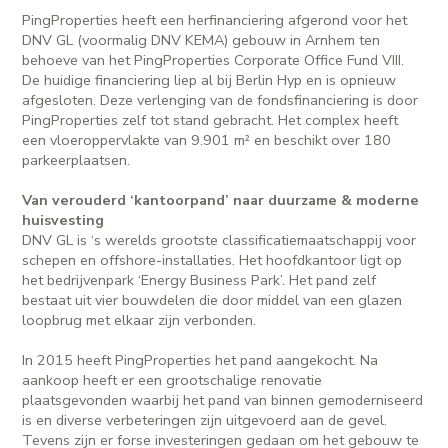
PingProperties heeft een herfinanciering afgerond voor het
DNV GL (voormalig DNV KEMA) gebouw in Arnhem ten
behoeve van het PingProperties Corporate Office Fund VIII.
De huidige financiering liep al bij Berlin Hyp en is opnieuw
afgesloten. Deze verlenging van de fondsfinanciering is door
PingProperties zelf tot stand gebracht. Het complex heeft
een vloeroppervlakte van 9.901 m² en beschikt over 180
parkeerplaatsen.
Van verouderd ‘kantoorpand’ naar duurzame & moderne
huisvesting
DNV GL is ‘s werelds grootste classificatiemaatschappij voor
schepen en offshore-installaties. Het hoofdkantoor ligt op
het bedrijvenpark ‘Energy Business Park’. Het pand zelf
bestaat uit vier bouwdelen die door middel van een glazen
loopbrug met elkaar zijn verbonden.
In 2015 heeft PingProperties het pand aangekocht. Na
aankoop heeft er een grootschalige renovatie
plaatsgevonden waarbij het pand van binnen gemoderniseerd
is en diverse verbeteringen zijn uitgevoerd aan de gevel.
Tevens zijn er forse investeringen gedaan om het gebouw te