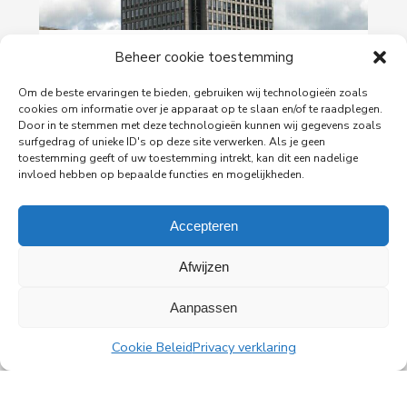
29-06-2026
Beheer cookie toestemming
PingProperties verhuist haar hoofdkantoor naar
de Rembrandttoren in Amsterdam
Om de beste ervaringen te bieden, gebruiken wij technologieën zoals
cookies om informatie over je apparaat op te slaan en/of te raadplegen.
PingProperties heeft haar hoofdkantoor gevestigd
Door in te stemmen met deze technologieën kunnen wij gegevens zoals
in de Rembrandttoren (Rembrandt Tower), het
surfgedrag of unieke ID's op deze site verwerken. Als je geen
iconische gebouw aan het Amstelplein in
toestemming geeft of uw toestemming intrekt, kan dit een nadelige
Amsterdam.
invloed hebben op bepaalde functies en mogelijkheden.
Accepteren
Lees meer
Afwijzen
Aanpassen
Cookie Beleid
Privacy verklaring
Alle nieuwsberichten