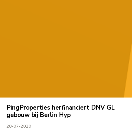
PingProperties herfinanciert DNV GL
gebouw bij Berlin Hyp
28-07-2020