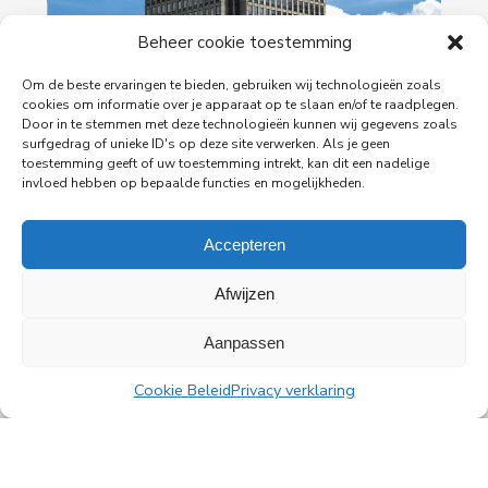
Beheer cookie toestemming
Om de beste ervaringen te bieden, gebruiken wij technologieën zoals
cookies om informatie over je apparaat op te slaan en/of te raadplegen.
29-06-2026
Door in te stemmen met deze technologieën kunnen wij gegevens zoals
surfgedrag of unieke ID's op deze site verwerken. Als je geen
PingProperties verhuist haar hoofdkantoor naar
toestemming geeft of uw toestemming intrekt, kan dit een nadelige
de Rembrandttoren in Amsterdam
invloed hebben op bepaalde functies en mogelijkheden.
PingProperties heeft haar hoofdkantoor gevestigd
in de Rembrandttoren (Rembrandt Tower), het
Accepteren
iconische gebouw aan het Amstelplein in
Amsterdam.
Afwijzen
Lees meer
Aanpassen
Cookie Beleid
Privacy verklaring
Alle nieuwsberichten