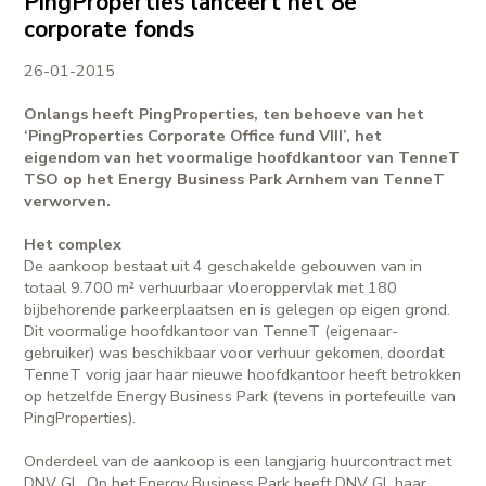
PingProperties lanceert het 8e
corporate fonds
26-01-2015
Onlangs heeft PingProperties, ten behoeve van het
‘PingProperties Corporate Office fund VIII’, het
eigendom van het voormalige hoofdkantoor van TenneT
TSO op het Energy Business Park Arnhem van TenneT
verworven.
Het complex
De aankoop bestaat uit 4 geschakelde gebouwen van in
totaal 9.700 m² verhuurbaar vloeroppervlak met 180
bijbehorende parkeerplaatsen en is gelegen op eigen grond.
Dit voormalige hoofdkantoor van TenneT (eigenaar-
gebruiker) was beschikbaar voor verhuur gekomen, doordat
TenneT vorig jaar haar nieuwe hoofdkantoor heeft betrokken
op hetzelfde Energy Business Park (tevens in portefeuille van
PingProperties).
Onderdeel van de aankoop is een langjarig huurcontract met
DNV GL. Op het Energy Business Park heeft DNV GL haar