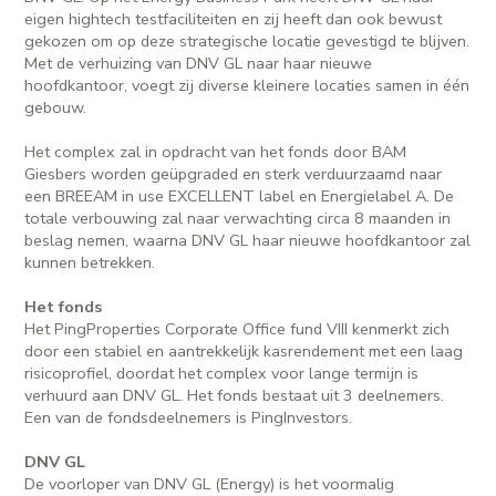
eigen hightech testfaciliteiten en zij heeft dan ook bewust
gekozen om op deze strategische locatie gevestigd te blijven.
Met de verhuizing van DNV GL naar haar nieuwe
hoofdkantoor, voegt zij diverse kleinere locaties samen in één
gebouw.
Het complex zal in opdracht van het fonds door BAM
Giesbers worden geüpgraded en sterk verduurzaamd naar
een BREEAM in use EXCELLENT label en Energielabel A. De
totale verbouwing zal naar verwachting circa 8 maanden in
beslag nemen, waarna DNV GL haar nieuwe hoofdkantoor zal
kunnen betrekken.
Het fonds
Het PingProperties Corporate Office fund VIII kenmerkt zich
door een stabiel en aantrekkelijk kasrendement met een laag
risicoprofiel, doordat het complex voor lange termijn is
verhuurd aan DNV GL. Het fonds bestaat uit 3 deelnemers.
Een van de fondsdeelnemers is PingInvestors.
DNV GL
De voorloper van DNV GL (Energy) is het voormalig