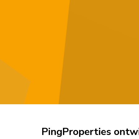
PingProperties ontw