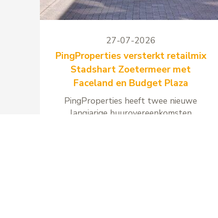
27-07-2026
PingProperties versterkt retailmix
Stadshart Zoetermeer met
Faceland en Budget Plaza
PingProperties heeft twee nieuwe
langjarige huurovereenkomsten
gesloten voor winkelcentrum
Stadshart Zoetermeer met Faceland
en Budget Plaza.
Lees meer