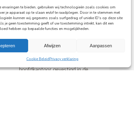
 ervaringen te bieden, gebruiken wij technologieën zoals cookies om
ver je apparaat op te slaan en/of te raadplegen. Door in te stemmen met
logieën kunnen wij gegevens zoals surfgedrag of unieke ID's op deze site
Als je geen toestemming geeft of uw toestemming intrekt, kan dit een
29-06-2026
vloed hebben op bepaalde functies en mogelijkheden.
PingProperties verhuist haar
hoofdkantoor naar de
epteren
Afwijzen
Aanpassen
Rembrandttoren in Amsterdam
Cookie Beleid
Privacy verklaring
PingProperties heeft haar
hoofdkantoor gevestigd in de
Rembrandttoren (Rembrandt Tower),
het iconische gebouw aan het
Amstelplein in Amsterdam.
Lees meer