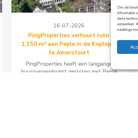
Om de beste
informatie o
deze techno
verwerken. 
16-07-2026
nadelige in
PingProperties verhuurt ruim
1.150 m² aan Peple in de Koploper
Acc
te Amersfoort
PingProperties heeft een langjarige
huurovereenkomst gesloten met Peple
B.V., onderdeel van de Visma Group,
voor circa 1.158 m² kantoorruimte en
41 parkeerplaatsen in kantoorgebouw
de Koploper aan het Stationsplein 89
in Amersfoort.
Lees meer