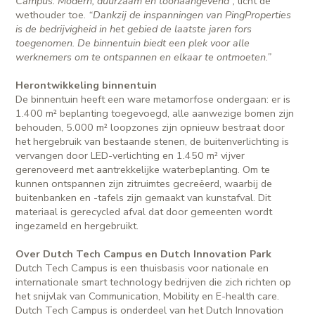
Campus. Modern, duurzaam en toonaangevend”,
licht de
wethouder toe.
“Dankzij de inspanningen van PingProperties
is de bedrijvigheid in het gebied de laatste jaren fors
toegenomen. De binnentuin biedt een plek voor alle
werknemers om te ontspannen en elkaar te ontmoeten.”
Herontwikkeling binnentuin
De binnentuin heeft een ware metamorfose ondergaan: er is
1.400 m² beplanting toegevoegd, alle aanwezige bomen zijn
behouden, 5.000 m² loopzones zijn opnieuw bestraat door
het hergebruik van bestaande stenen, de buitenverlichting is
vervangen door LED-verlichting en 1.450 m² vijver
gerenoveerd met aantrekkelijke waterbeplanting. Om te
kunnen ontspannen zijn zitruimtes gecreëerd, waarbij de
buitenbanken en -tafels zijn gemaakt van kunstafval. Dit
materiaal is gerecycled afval dat door gemeenten wordt
ingezameld en hergebruikt.
Over Dutch Tech Campus en Dutch Innovation Park
Dutch Tech Campus is een thuisbasis voor nationale en
internationale smart technology bedrijven die zich richten op
het snijvlak van Communication, Mobility en E-health care.
Dutch Tech Campus is onderdeel van het Dutch Innovation