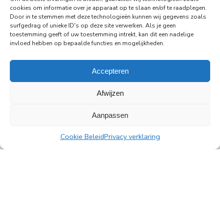
29-06-2026
cookies om informatie over je apparaat op te slaan en/of te raadplegen.
Door in te stemmen met deze technologieën kunnen wij gegevens zoals
PingProperties verhuist haar hoofdkantoor naar
surfgedrag of unieke ID's op deze site verwerken. Als je geen
de Rembrandttoren in Amsterdam
toestemming geeft of uw toestemming intrekt, kan dit een nadelige
invloed hebben op bepaalde functies en mogelijkheden.
PingProperties heeft haar hoofdkantoor gevestigd
in de Rembrandttoren (Rembrandt Tower), het
iconische gebouw aan het Amstelplein in
Accepteren
Amsterdam.
Afwijzen
Lees meer
Aanpassen
Cookie Beleid
Privacy verklaring
Alle nieuwsberichten
PingProperties B.V.