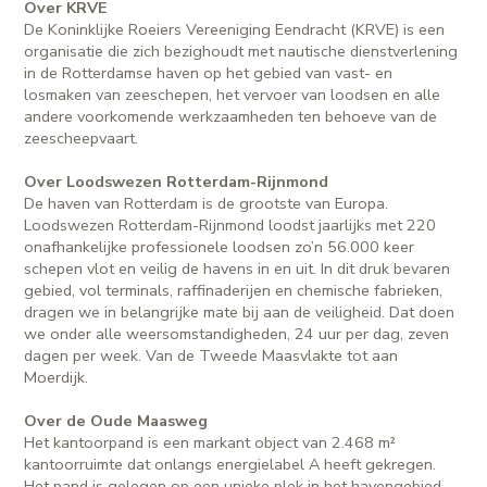
Over KRVE
De Koninklijke Roeiers Vereeniging Eendracht (KRVE) is een
organisatie die zich bezighoudt met nautische dienstverlening
in de Rotterdamse haven op het gebied van vast- en
losmaken van zeeschepen, het vervoer van loodsen en alle
andere voorkomende werkzaamheden ten behoeve van de
zeescheepvaart.
Over Loodswezen Rotterdam-Rijnmond
De haven van Rotterdam is de grootste van Europa.
Loodswezen Rotterdam-Rijnmond loodst jaarlijks met 220
onafhankelijke professionele loodsen zo’n 56.000 keer
schepen vlot en veilig de havens in en uit. In dit druk bevaren
gebied, vol terminals, raffinaderijen en chemische fabrieken,
dragen we in belangrijke mate bij aan de veiligheid. Dat doen
we onder alle weersomstandigheden, 24 uur per dag, zeven
dagen per week. Van de Tweede Maasvlakte tot aan
Moerdijk.
Over de Oude Maasweg
Het kantoorpand is een markant object van 2.468 m²
kantoorruimte dat onlangs energielabel A heeft gekregen.
Het pand is gelegen op een unieke plek in het havengebied