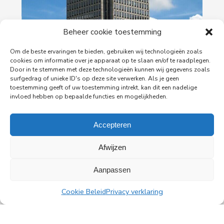
Beheer cookie toestemming
Om de beste ervaringen te bieden, gebruiken wij technologieën zoals
cookies om informatie over je apparaat op te slaan en/of te raadplegen.
Door in te stemmen met deze technologieën kunnen wij gegevens zoals
29-06-2026
surfgedrag of unieke ID's op deze site verwerken. Als je geen
PingProperties verhuist haar hoofdkantoor naar
toestemming geeft of uw toestemming intrekt, kan dit een nadelige
de Rembrandttoren in Amsterdam
invloed hebben op bepaalde functies en mogelijkheden.
PingProperties heeft haar hoofdkantoor gevestigd
in de Rembrandttoren (Rembrandt Tower), het
Accepteren
iconische gebouw aan het Amstelplein in
Amsterdam.
Afwijzen
Aanpassen
Lees meer
Cookie Beleid
Privacy verklaring