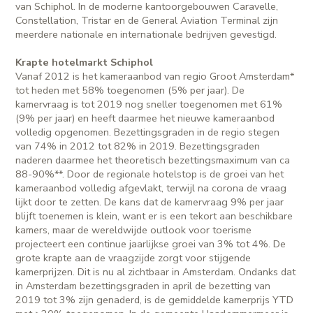
van Schiphol. In de moderne kantoorgebouwen Caravelle,
Constellation, Tristar en de General Aviation Terminal zijn
meerdere nationale en internationale bedrijven gevestigd.
Krapte hotelmarkt Schiphol
Vanaf 2012 is het kameraanbod van regio Groot Amsterdam*
tot heden met 58% toegenomen (5% per jaar). De
kamervraag is tot 2019 nog sneller toegenomen met 61%
(9% per jaar) en heeft daarmee het nieuwe kameraanbod
volledig opgenomen. Bezettingsgraden in de regio stegen
van 74% in 2012 tot 82% in 2019. Bezettingsgraden
naderen daarmee het theoretisch bezettingsmaximum van ca
88-90%**. Door de regionale hotelstop is de groei van het
kameraanbod volledig afgevlakt, terwijl na corona de vraag
lijkt door te zetten. De kans dat de kamervraag 9% per jaar
blijft toenemen is klein, want er is een tekort aan beschikbare
kamers, maar de wereldwijde outlook voor toerisme
projecteert een continue jaarlijkse groei van 3% tot 4%. De
grote krapte aan de vraagzijde zorgt voor stijgende
kamerprijzen. Dit is nu al zichtbaar in Amsterdam. Ondanks dat
in Amsterdam bezettingsgraden in april de bezetting van
2019 tot 3% zijn genaderd, is de gemiddelde kamerprijs YTD