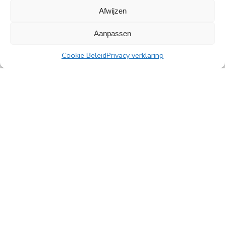
PingProperties verhuist haar hoofdkantoor naar
Afwijzen
de Rembrandttoren in Amsterdam
Aanpassen
PingProperties heeft haar hoofdkantoor gevestigd
in de Rembrandttoren (Rembrandt Tower), het
Cookie Beleid
Privacy verklaring
iconische gebouw aan het Amstelplein in
Amsterdam.
Lees meer
Alle nieuwsberichten
PingProperties B.V.