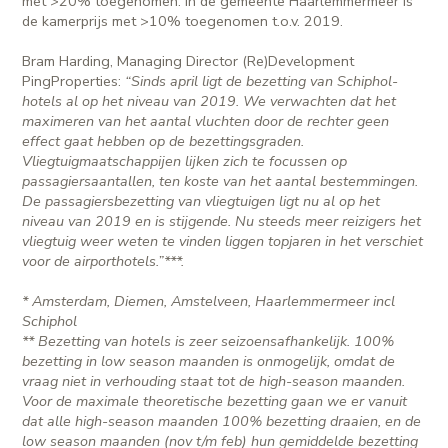
met >20% toegenomen. In de gemeente Haarlemmermeer is
de kamerprijs met >10% toegenomen t.o.v. 2019.
Bram Harding, Managing Director (Re)Development
PingProperties:
“Sinds april ligt de bezetting van Schiphol-
hotels al op het niveau van 2019. We verwachten dat het
maximeren van het aantal vluchten door de rechter geen
effect gaat hebben op de bezettingsgraden.
Vliegtuigmaatschappijen lijken zich te focussen op
passagiersaantallen, ten koste van het aantal bestemmingen.
De passagiersbezetting van vliegtuigen ligt nu al op het
niveau van 2019 en is stijgende. Nu steeds meer reizigers het
vliegtuig weer weten te vinden liggen topjaren in het verschiet
voor de airporthotels.”***.
* Amsterdam, Diemen, Amstelveen, Haarlemmermeer incl
Schiphol
** Bezetting van hotels is zeer seizoensafhankelijk. 100%
bezetting in low season maanden is onmogelijk, omdat de
vraag niet in verhouding staat tot de high-season maanden.
Voor de maximale theoretische bezetting gaan we er vanuit
dat alle high-season maanden 100% bezetting draaien, en de
low season maanden (nov t/m feb) hun gemiddelde bezetting