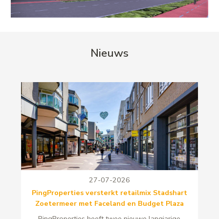
Nieuws
27-07-2026
PingProperties versterkt retailmix Stadshart
Zoetermeer met Faceland en Budget Plaza
PingProperties heeft twee nieuwe langjarige