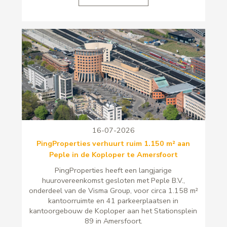
16-07-2026
PingProperties verhuurt ruim 1.150 m² aan
Peple in de Koploper te Amersfoort
PingProperties heeft een langjarige
huurovereenkomst gesloten met Peple B.V.,
onderdeel van de Visma Group, voor circa 1.158 m²
kantoorruimte en 41 parkeerplaatsen in
kantoorgebouw de Koploper aan het Stationsplein
89 in Amersfoort.