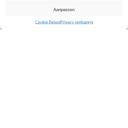
Amsterdam.
Aanpassen
Lees meer
Cookie Beleid
Privacy verklaring
Alle nieuwsberichten
PingProperties B.V.
Rembrandttoren, 22e verdieping
Amstelplein 1, 1096 HA Amsterdam
Parkeren bezoekers: Q-Park Amstel
E
info@pingproperties.com
T
+31 (0)20 564 04 20