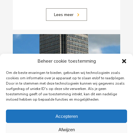
Lees meer
Beheer cookie toestemming
Om de beste ervaringen te bieden, gebruiken wij technologieën zoals
cookies om informatie over je apparaat op te slaan en/of te raadplegen.
Door in te stemmen met deze technologieën kunnen wij gegevens zoals
surfgedrag of unieke ID's op deze site verwerken. Als je geen
29-06-2026
toestemming geeft of uw toestemming intrekt, kan dit een nadelige
invloed hebben op bepaalde functies en mogelijkheden.
PingProperties verhuist haar hoofdkantoor naar
de Rembrandttoren in Amsterdam
Accepteren
PingProperties heeft haar hoofdkantoor gevestigd
in de Rembrandttoren (Rembrandt Tower), het
iconische gebouw aan het Amstelplein in
Afwijzen