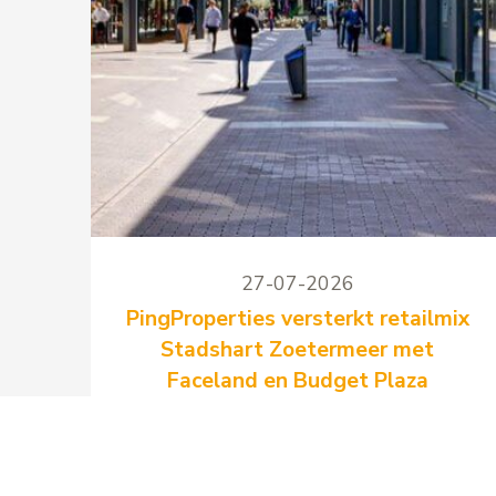
27-07-2026
PingProperties versterkt retailmix
Stadshart Zoetermeer met
Faceland en Budget Plaza
PingProperties heeft twee nieuwe
langjarige huurovereenkomsten
gesloten voor winkelcentrum