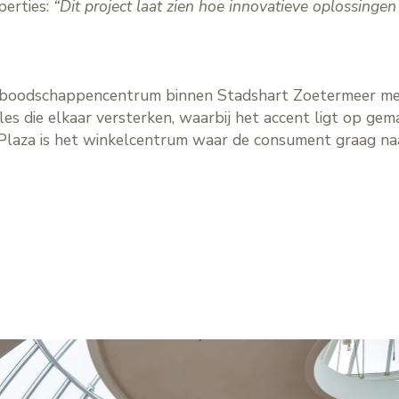
perties:
“Dit project laat zien hoe innovatieve oplossinge
e boodschappencentrum binnen Stadshart Zoetermeer met
es die elkaar versterken, waarbij het accent ligt op gem
 Plaza is het winkelcentrum waar de consument graag na