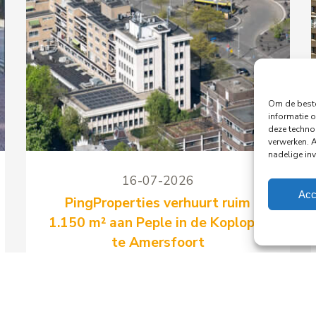
Om de beste
informatie o
deze techno
verwerken. 
nadelige in
16-07-2026
Acc
PingProperties verhuurt ruim
1.150 m² aan Peple in de Koploper
te Amersfoort
PingProperties heeft een langjarige
huurovereenkomst gesloten met Peple
B.V., onderdeel van de Visma Group,