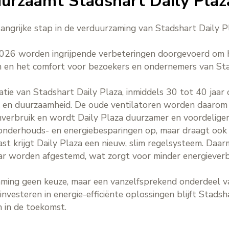
uurzaamt Stadshart Daily Plaz
langrijke stap in de verduurzaming van Stadshart Daily 
026 worden ingrijpende verbeteringen doorgevoerd om he
n en het comfort voor bezoekers en ondernemers van Sta
tie van Stadshart Daily Plaza, inmiddels 30 tot 40 jaar 
ik en duurzaamheid. De oude ventilatoren worden daarom 
mverbruik en wordt Daily Plaza duurzamer en voordeliger 
 onderhouds- en energiebesparingen op, maar draagt ook b
st krijgt Daily Plaza een nieuw, slim regelsysteem. Daar
ar worden afgestemd, wat zorgt voor minder energieverb
aming geen keuze, maar een vanzelfsprekend onderdeel 
esteren in energie-efficiënte oplossingen blijft Stadsha
n in de toekomst.