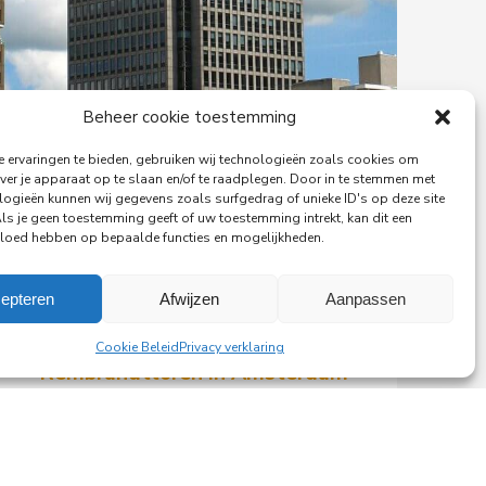
Beheer cookie toestemming
 ervaringen te bieden, gebruiken wij technologieën zoals cookies om
ver je apparaat op te slaan en/of te raadplegen. Door in te stemmen met
logieën kunnen wij gegevens zoals surfgedrag of unieke ID's op deze site
Als je geen toestemming geeft of uw toestemming intrekt, kan dit een
vloed hebben op bepaalde functies en mogelijkheden.
29-06-2026
epteren
Afwijzen
Aanpassen
PingProperties verhuist haar
hoofdkantoor naar de
Cookie Beleid
Privacy verklaring
Rembrandttoren in Amsterdam
PingProperties heeft haar
hoofdkantoor gevestigd in de
Rembrandttoren (Rembrandt Tower),