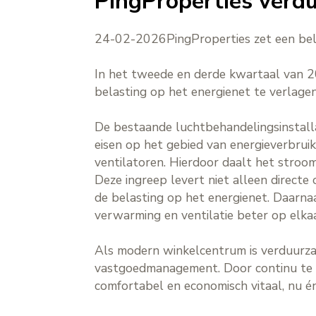
PingProperties verd
24-02-2026
PingProperties zet een be
In het tweede en derde kwartaal van 2
belasting op het energienet te verlage
De bestaande luchtbehandelingsinstalla
eisen op het gebied van energieverbru
ventilatoren. Hierdoor daalt het stroo
Deze ingreep levert niet alleen directe
de belasting op het energienet. Daarnaa
verwarming en ventilatie beter op elka
Als modern winkelcentrum is verduurz
vastgoedmanagement. Door continu te inv
comfortabel en economisch vitaal, nu é