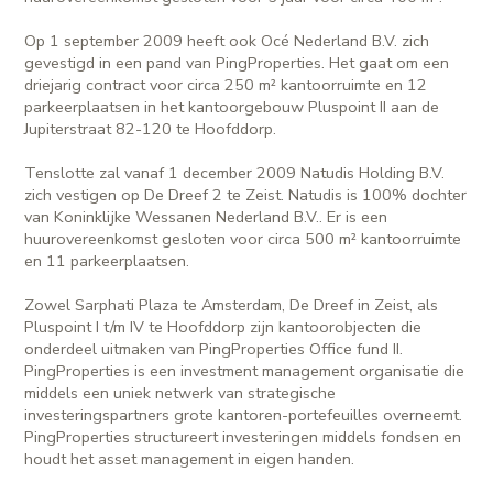
Op 1 september 2009 heeft ook Océ Nederland B.V. zich
gevestigd in een pand van PingProperties. Het gaat om een
driejarig contract voor circa 250 m² kantoorruimte en 12
parkeerplaatsen in het kantoorgebouw Pluspoint II aan de
Jupiterstraat 82-120 te Hoofddorp.
Tenslotte zal vanaf 1 december 2009 Natudis Holding B.V.
zich vestigen op De Dreef 2 te Zeist. Natudis is 100% dochter
van Koninklijke Wessanen Nederland B.V.. Er is een
huurovereenkomst gesloten voor circa 500 m² kantoorruimte
en 11 parkeerplaatsen.
Zowel Sarphati Plaza te Amsterdam, De Dreef in Zeist, als
Pluspoint I t/m IV te Hoofddorp zijn kantoorobjecten die
onderdeel uitmaken van PingProperties Office fund II.
PingProperties is een investment management organisatie die
middels een uniek netwerk van strategische
investeringspartners grote kantoren-portefeuilles overneemt.
PingProperties structureert investeringen middels fondsen en
houdt het asset management in eigen handen.