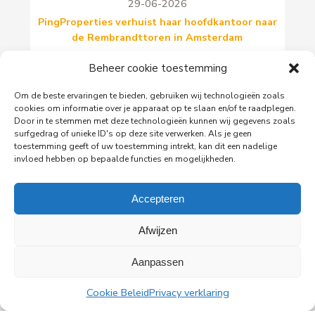
29-06-2026
PingProperties verhuist haar hoofdkantoor naar
de Rembrandttoren in Amsterdam
PingProperties heeft haar hoofdkantoor gevestigd
Beheer cookie toestemming
in de Rembrandttoren (Rembrandt Tower), het
iconische gebouw aan het Amstelplein in
Om de beste ervaringen te bieden, gebruiken wij technologieën zoals
Amsterdam.
cookies om informatie over je apparaat op te slaan en/of te raadplegen.
Door in te stemmen met deze technologieën kunnen wij gegevens zoals
surfgedrag of unieke ID's op deze site verwerken. Als je geen
Lees meer
toestemming geeft of uw toestemming intrekt, kan dit een nadelige
invloed hebben op bepaalde functies en mogelijkheden.
Accepteren
Afwijzen
Alle nieuwsberichten
Aanpassen
Cookie Beleid
Privacy verklaring
PingProperties B.V.