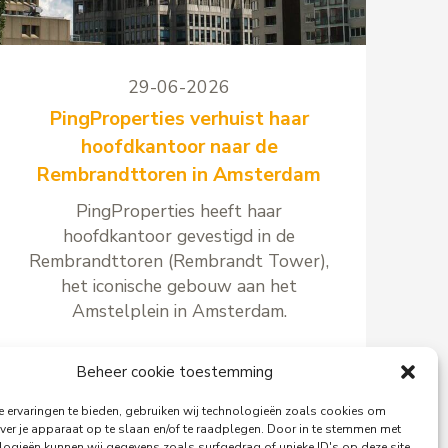
29-06-2026
PingProperties verhuist haar
hoofdkantoor naar de
Rembrandttoren in Amsterdam
PingProperties heeft haar
hoofdkantoor gevestigd in de
Rembrandttoren (Rembrandt Tower),
het iconische gebouw aan het
Amstelplein in Amsterdam.
Beheer cookie toestemming
 ervaringen te bieden, gebruiken wij technologieën zoals cookies om
Lees meer
ver je apparaat op te slaan en/of te raadplegen. Door in te stemmen met
logieën kunnen wij gegevens zoals surfgedrag of unieke ID's op deze site