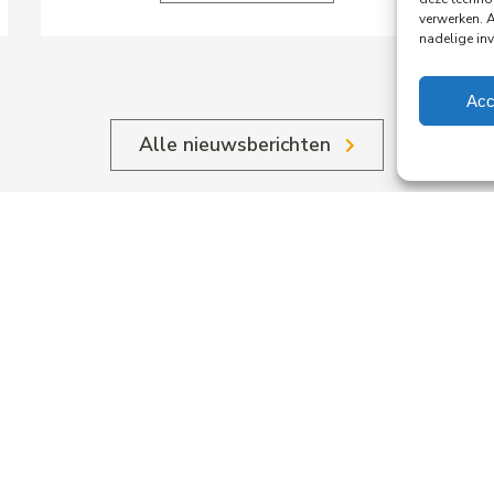
verwerken. 
nadelige in
Acc
Alle nieuwsberichten
.
ing
crea
rdam
stel