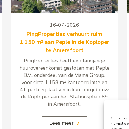
16-07-2026
PingProperties verhuurt ruim
1.150 m² aan Peple in de Koploper
te Amersfoort
PingProperties heeft een langjarige
huurovereenkomst gesloten met Peple
B.V., onderdeel van de Visma Group,
voor circa 1.158 m² kantoorruimte en
41 parkeerplaatsen in kantoorgebouw
de Koploper aan het Stationsplein 89
in Amersfoort.
Om de beste
Lees meer
informatie o
deze techno