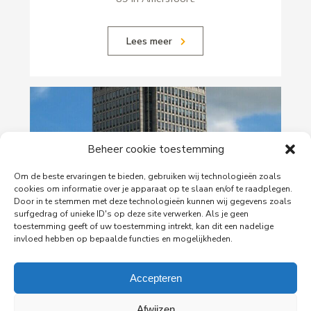
Lees meer
Beheer cookie toestemming
Om de beste ervaringen te bieden, gebruiken wij technologieën zoals
cookies om informatie over je apparaat op te slaan en/of te raadplegen.
Door in te stemmen met deze technologieën kunnen wij gegevens zoals
surfgedrag of unieke ID's op deze site verwerken. Als je geen
29-06-2026
toestemming geeft of uw toestemming intrekt, kan dit een nadelige
invloed hebben op bepaalde functies en mogelijkheden.
PingProperties verhuist haar hoofdkantoor naar
de Rembrandttoren in Amsterdam
Accepteren
PingProperties heeft haar hoofdkantoor gevestigd
in de Rembrandttoren (Rembrandt Tower), het
iconische gebouw aan het Amstelplein in
Afwijzen