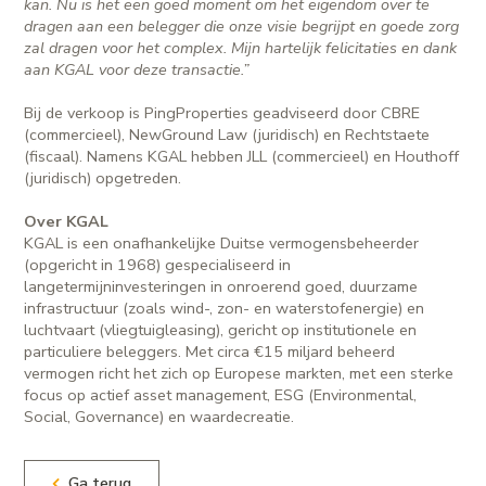
kan. Nu is het een goed moment om het eigendom over te
dragen aan een belegger die onze visie begrijpt en goede zorg
zal dragen voor het complex. Mijn hartelijk felicitaties en dank
aan KGAL voor deze transactie.”
Bij de verkoop is PingProperties geadviseerd door CBRE
(commercieel), NewGround Law (juridisch) en Rechtstaete
(fiscaal). Namens KGAL hebben JLL (commercieel) en Houthoff
(juridisch) opgetreden.
Over KGAL
KGAL is een onafhankelijke Duitse vermogensbeheerder
(opgericht in 1968) gespecialiseerd in
langetermijninvesteringen in onroerend goed, duurzame
infrastructuur (zoals wind-, zon- en waterstofenergie) en
luchtvaart (vliegtuigleasing), gericht op institutionele en
particuliere beleggers. Met circa €15 miljard beheerd
vermogen richt het zich op Europese markten, met een sterke
focus op actief asset management, ESG (Environmental,
Social, Governance) en waardecreatie.
Ga terug