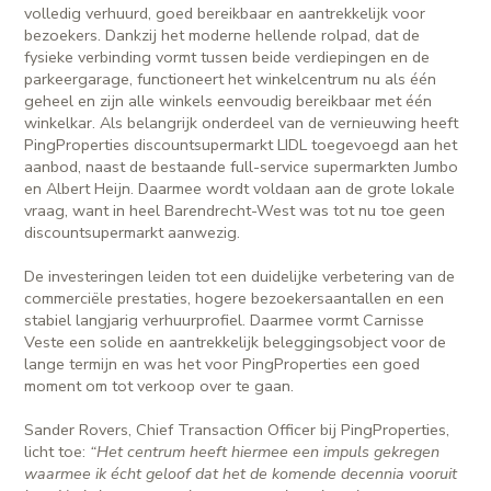
volledig verhuurd, goed bereikbaar en aantrekkelijk voor
bezoekers. Dankzij het moderne hellende rolpad, dat de
fysieke verbinding vormt tussen beide verdiepingen en de
parkeergarage, functioneert het winkelcentrum nu als één
geheel en zijn alle winkels eenvoudig bereikbaar met één
winkelkar. Als belangrijk onderdeel van de vernieuwing heeft
PingProperties discountsupermarkt LIDL toegevoegd aan het
aanbod, naast de bestaande full-service supermarkten Jumbo
en Albert Heijn. Daarmee wordt voldaan aan de grote lokale
vraag, want in heel Barendrecht-West was tot nu toe geen
discountsupermarkt aanwezig.
De investeringen leiden tot een duidelijke verbetering van de
commerciële prestaties, hogere bezoekersaantallen en een
stabiel langjarig verhuurprofiel. Daarmee vormt Carnisse
Veste een solide en aantrekkelijk beleggingsobject voor de
lange termijn en was het voor PingProperties een goed
moment om tot verkoop over te gaan.
Sander Rovers, Chief Transaction Officer bij PingProperties,
licht toe:
“Het centrum heeft hiermee een impuls gekregen
waarmee ik écht geloof dat het de komende decennia vooruit