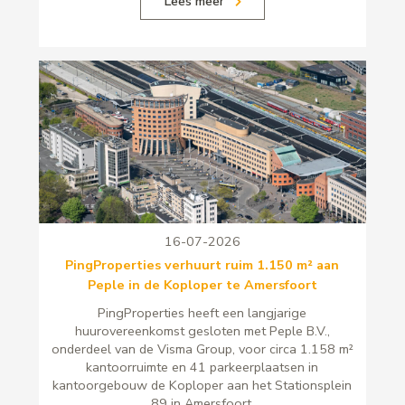
Lees meer
16-07-2026
PingProperties verhuurt ruim 1.150 m² aan
Peple in de Koploper te Amersfoort
PingProperties heeft een langjarige
huurovereenkomst gesloten met Peple B.V.,
onderdeel van de Visma Group, voor circa 1.158 m²
kantoorruimte en 41 parkeerplaatsen in
kantoorgebouw de Koploper aan het Stationsplein
89 in Amersfoort.