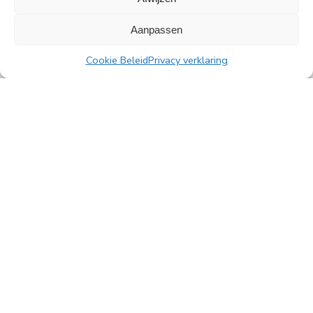
Amsterdam.
Aanpassen
Lees meer
Cookie Beleid
Privacy verklaring
Alle nieuwsberichten
PingProperties B.V.
Rembrandttoren, 22e verdieping
Amstelplein 1, 1096 HA Amsterdam
Parkeren bezoekers: Q-Park Amstel
E
info@pingproperties.com
T
+31 (0)20 564 04 20