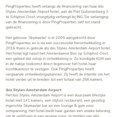
PingProperties heeft onlangs de financiering van haar ibis
Styles Amsterdam Airport hotel, aan de Piet Guilonardweg 3
te Schiphol-Oost, vroegtijdig verlengd bij ING. De verlenging
van de financiering is door PingProperties zelf tot stand
gebracht.
Het gebouw ‘Skymaster’ is in 2005 aangekocht door
PingProperties en is na een succesvolle herontwikkeling in
2016 thans in gebruik als ibis Styles Amsterdam Airport hotel.
Het hotel ligt naast het Amsterdamse Bos op Schiphol-Oost,
een gebied dat volop in ontwikkeling is. Zo kondigde KLM aan
in de nabije toekomst direct tegenover het hotel haar
hoofdkantoor te vestigen. Ook PingProperties heeft
vergaande ontwikkelingsplannen. Zij heeft de intentie om het
hotel verder uit te breiden tot een totaal van 266 kamers.
ibis Styles Amsterdam Airport
Het ibis Styles Amsterdam Airport is een duurzaam lifestyle
hotel met 141 kamers, een stijlvol restaurant, een gezellig
ingerichte Skymaster bar en een lounge & gym voor
ontspanning. Het hotel biedt haar gasten een unieke beleving
om te verblijven in een groene oase, te midden van alle