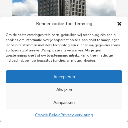
29-06-2026
Beheer cookie toestemming
PingProperties verhuist haar hoofdkantoor naar
Om de beste ervaringen te bieden, gebruiken wij technologieën zoals
de Rembrandttoren in Amsterdam
cookies om informatie over je apparaat op te slaan en/of te raadplegen.
PingProperties heeft haar hoofdkantoor gevestigd
Door in te stemmen met deze technologieën kunnen wij gegevens zoals
in de Rembrandttoren (Rembrandt Tower), het
surfgedrag of unieke ID's op deze site verwerken. Als je geen
iconische gebouw aan het Amstelplein in
toestemming geeft of uw toestemming intrekt, kan dit een nadelige
invloed hebben op bepaalde functies en mogelijkheden.
Amsterdam.
Accepteren
Lees meer
Afwijzen
Aanpassen
Cookie Beleid
Privacy verklaring
Alle nieuwsberichten