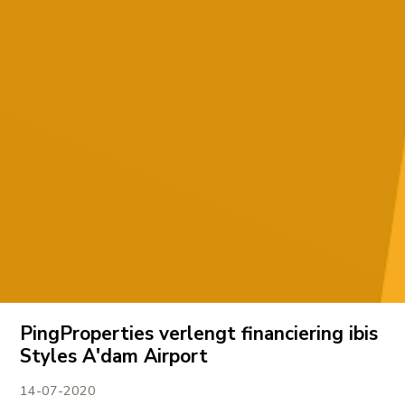
PingProperties verlengt financiering ibis
Styles A'dam Airport
14-07-2020