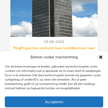
29-06-2026
PingProperties verhuist haar hoofdkantoor naar
de Rembrandttoren in Amsterdam
Beheer cookie toestemming
PingProperties heeft haar hoofdkantoor gevestigd
in de Rembrandttoren (Rembrandt Tower), het
Om de beste ervaringen te bieden, gebruiken wij technologieën zoals
iconische gebouw aan het Amstelplein in
cookies om informatie over je apparaat op te slaan en/of te raadplegen.
Amsterdam.
Door in te stemmen met deze technologieën kunnen wij gegevens zoals
surfgedrag of unieke ID's op deze site verwerken. Als je geen
toestemming geeft of uw toestemming intrekt, kan dit een nadelige
invloed hebben op bepaalde functies en mogelijkheden.
Lees meer
Accepteren