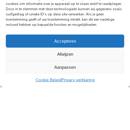
cookies om informatie over je apparaat op te slaan en/of te raadplegen.
Door in te stemmen met deze technologieën kunnen wij gegevens zoals
surfgedrag of unieke ID's op deze site verwerken. Als je geen
toestemming geeft of uw toestemming intrekt, kan dit een nadelige
invloed hebben op bepaalde functies en mogelijkheden.
29-06-2026
PingProperties verhuist haar hoofdkantoor naar
Accepteren
de Rembrandttoren in Amsterdam
PingProperties heeft haar hoofdkantoor gevestigd
Afwijzen
in de Rembrandttoren (Rembrandt Tower), het
iconische gebouw aan het Amstelplein in
Aanpassen
Amsterdam.
Cookie Beleid
Privacy verklaring
Lees meer
Alle nieuwsberichten