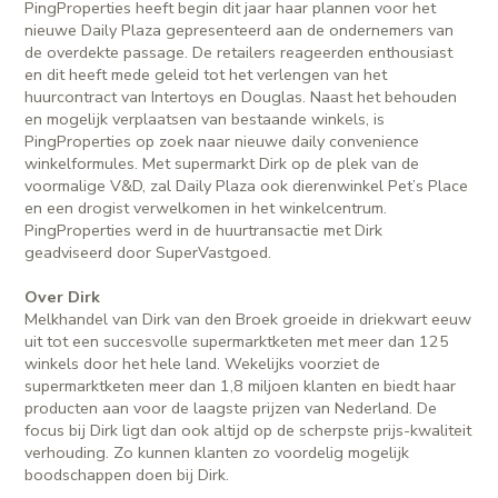
PingProperties heeft begin dit jaar haar plannen voor het
nieuwe Daily Plaza gepresenteerd aan de ondernemers van
de overdekte passage. De retailers reageerden enthousiast
en dit heeft mede geleid tot het verlengen van het
huurcontract van Intertoys en Douglas. Naast het behouden
en mogelijk verplaatsen van bestaande winkels, is
PingProperties op zoek naar nieuwe daily convenience
winkelformules. Met supermarkt Dirk op de plek van de
voormalige V&D, zal Daily Plaza ook dierenwinkel Pet’s Place
en een drogist verwelkomen in het winkelcentrum.
PingProperties werd in de huurtransactie met Dirk
geadviseerd door SuperVastgoed.
Over Dirk
Melkhandel van Dirk van den Broek groeide in driekwart eeuw
uit tot een succesvolle supermarktketen met meer dan 125
winkels door het hele land. Wekelijks voorziet de
supermarktketen meer dan 1,8 miljoen klanten en biedt haar
producten aan voor de laagste prijzen van Nederland. De
focus bij Dirk ligt dan ook altijd op de scherpste prijs-kwaliteit
verhouding. Zo kunnen klanten zo voordelig mogelijk
boodschappen doen bij Dirk.