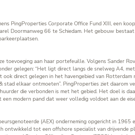
mens PingProperties Corporate Office Fund XIII, een koo
arel Doormanweg 66 te Schiedam. Het gebouw bestaat 
parkeerplaatsen.
ze toevoeging aan haar portefeuille. Volgens Sander Ro
onder gelegen: “Het ligt direct langs de snelweg A4, met
 ook direct gelegen in het havengebied van Rotterdam me
 & stad elkaar ontmoeten”. PingProperties ziet daarom ve
 huurder die verbonden is met het gebied. Het doel is 
 een modern pand dat weer volledig voldoet aan de eise
beursgenoteerde (AEX) onderneming opgericht in 1965 e
 ontwikkeld tot een offshore specialist van drijvende p