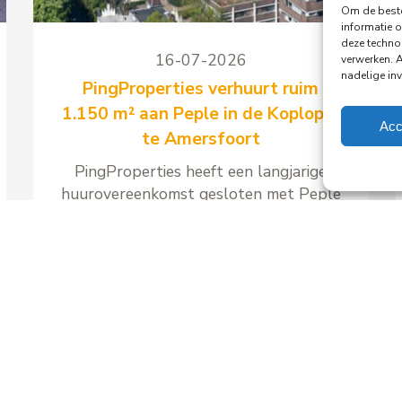
Om de beste
informatie o
deze techno
16-07-2026
verwerken. 
nadelige in
PingProperties verhuurt ruim
1.150 m² aan Peple in de Koploper
Acc
te Amersfoort
PingProperties heeft een langjarige
huurovereenkomst gesloten met Peple
B.V., onderdeel van de Visma Group,
voor circa 1.158 m² kantoorruimte en
41 parkeerplaatsen in kantoorgebouw
de Koploper aan het Stationsplein 89
in Amersfoort.
Lees meer