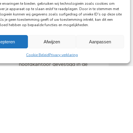
 ervaringen te bieden, gebruiken wij technologieën zoals cookies om
ver je apparaat op te slaan en/of te raadplegen. Door in te stemmen met
logieën kunnen wij gegevens zoals surfgedrag of unieke ID's op deze site
29-06-2026
Als je geen toestemming geeft of uw toestemming intrekt, kan dit een
vloed hebben op bepaalde functies en mogelijkheden.
PingProperties verhuist haar
hoofdkantoor naar de
epteren
Afwijzen
Aanpassen
Rembrandttoren in Amsterdam
Cookie Beleid
Privacy verklaring
PingProperties heeft haar
hoofdkantoor gevestigd in de
Rembrandttoren (Rembrandt Tower),
het iconische gebouw aan het
Amstelplein in Amsterdam.
Lees meer