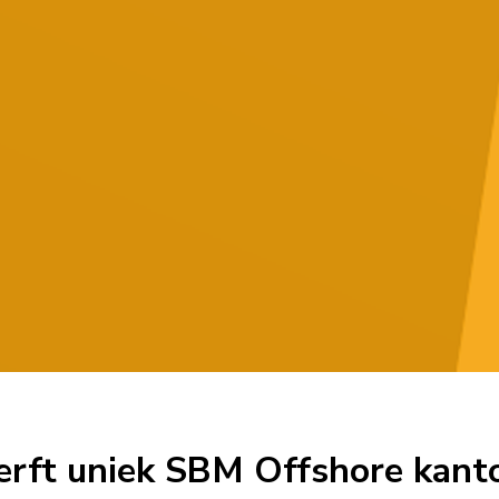
erft uniek SBM Offshore kant