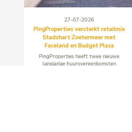
27-07-2026
PingProperties versterkt retailmix
Stadshart Zoetermeer met
Faceland en Budget Plaza
PingProperties heeft twee nieuwe
langjarige huurovereenkomsten
gesloten voor winkelcentrum
Stadshart Zoetermeer met Faceland
en Budget Plaza.
Lees meer