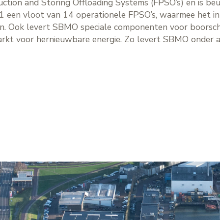
duction and Storing Offloading Systems (FPSO’s) en is b
 een vloot van 14 operationele FPSO’s, waarmee het in t
ren. Ook levert SBMO speciale componenten voor boorsch
 markt voor hernieuwbare energie. Zo levert SBMO onder 