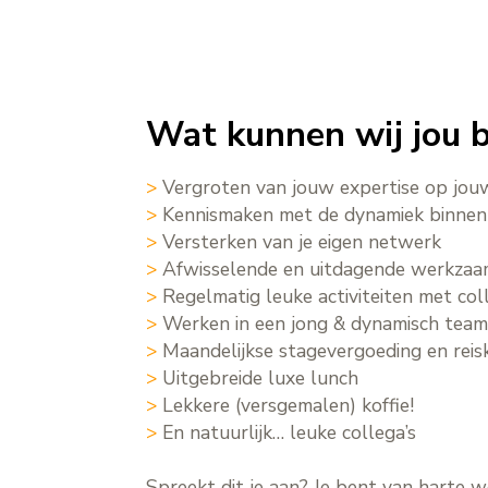
Wat kunnen wij jou 
>
Vergroten van jouw expertise op jou
>
Kennismaken met de dynamiek binnen
>
Versterken van je eigen netwerk
>
Afwisselende en uitdagende werkza
>
Regelmatig leuke activiteiten met col
>
Werken in een jong & dynamisch tea
>
Maandelijkse stagevergoeding en rei
>
Uitgebreide luxe lunch
>
Lekkere (versgemalen) koffie!
>
En natuurlijk… leuke collega’s
Spreekt dit je aan? Je bent van harte 