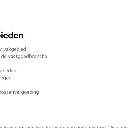
bieden
w vakgebied
 de vastgoedbranche
amheden
lega’s
m
skostenvergoeding
welkom voor een kop koffie en een goed gesprek. Wie we