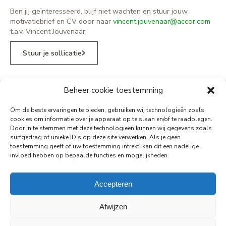
Ben jij geïnteresseerd, blijf niet wachten en stuur jouw
motivatiebrief en CV door naar
vincent.jouvenaar@accor.com
t.a.v. Vincent Jouvenaar.
Stuur je sollicatie
Beheer cookie toestemming
ibis Styles Amsterdam Airport
Om de beste ervaringen te bieden, gebruiken wij technologieën zoals
cookies om informatie over je apparaat op te slaan en/of te raadplegen.
Piet Guilonardweg 3, 1117 EE Schiphol
Door in te stemmen met deze technologieën kunnen wij gegevens zoals
Plan uw route
surfgedrag of unieke ID's op deze site verwerken. Als je geen
E
HB480@accor.com
toestemming geeft of uw toestemming intrekt, kan dit een nadelige
T
020 820 2220
invloed hebben op bepaalde functies en mogelijkheden.
Accepteren
© 2022 ibis Styles Amsterdam Airport. Alle rechten
Afwijzen
voorbehouden.