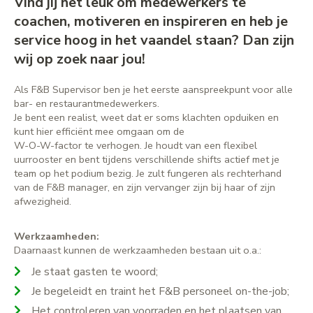
Vind jij het leuk om medewerkers te
coachen, motiveren en inspireren en heb je
service hoog in het vaandel staan? Dan zijn
wij op zoek naar jou!
Als F&B Supervisor ben je het eerste aanspreekpunt voor alle
bar- en restaurantmedewerkers.
Je bent een realist, weet dat er soms klachten opduiken en
kunt hier efficiënt mee omgaan om de
W-O-W-factor te verhogen. Je houdt van een flexibel
uurrooster en bent tijdens verschillende shifts actief met je
team op het podium bezig. Je zult fungeren als rechterhand
van de F&B manager, en zijn vervanger zijn bij haar of zijn
afwezigheid.
Werkzaamheden:
Daarnaast kunnen de werkzaamheden bestaan uit o.a.:
Je staat gasten te woord;
Je begeleidt en traint het F&B personeel on-the-job;
Het controleren van voorraden en het plaatsen van