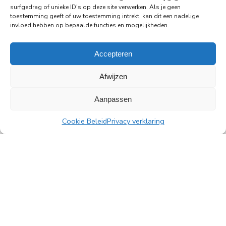
surfgedrag of unieke ID's op deze site verwerken. Als je geen
de Rembrandttoren in Amsterdam
toestemming geeft of uw toestemming intrekt, kan dit een nadelige
PingProperties heeft haar hoofdkantoor gevestigd
invloed hebben op bepaalde functies en mogelijkheden.
in de Rembrandttoren (Rembrandt Tower), het
iconische gebouw aan het Amstelplein in
Accepteren
Amsterdam.
Afwijzen
Lees meer
Aanpassen
Cookie Beleid
Privacy verklaring
Alle nieuwsberichten
PingProperties B.V.
Rembrandttoren, 22e verdieping