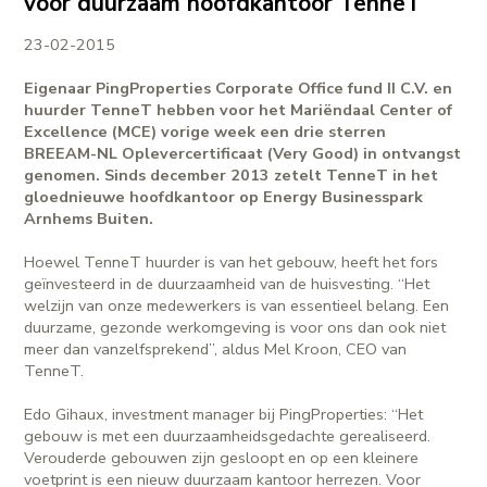
voor duurzaam hoofdkantoor TenneT
23-02-2015
Eigenaar PingProperties Corporate Office fund II C.V. en
huurder TenneT hebben voor het Mariëndaal Center of
Excellence (MCE) vorige week een drie sterren
BREEAM-NL Oplevercertificaat (Very Good) in ontvangst
genomen. Sinds december 2013 zetelt TenneT in het
gloednieuwe hoofdkantoor op Energy Businesspark
Arnhems Buiten.
Hoewel TenneT huurder is van het gebouw, heeft het fors
geïnvesteerd in de duurzaamheid van de huisvesting. “Het
welzijn van onze medewerkers is van essentieel belang. Een
duurzame, gezonde werkomgeving is voor ons dan ook niet
meer dan vanzelfsprekend”, aldus Mel Kroon, CEO van
TenneT.
Edo Gihaux, investment manager bij PingProperties: “Het
gebouw is met een duurzaamheidsgedachte gerealiseerd.
Verouderde gebouwen zijn gesloopt en op een kleinere
voetprint is een nieuw duurzaam kantoor herrezen. Voor