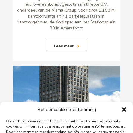
huurovereenkomst gesloten met Peple B.V.,
onderdeel van de Visma Group, voor circa 1.158 m²
kantoorruimte en 41 parkeerplaatsen in
kantoorgebouw de Koploper aan het Stationsplein
89 in Amersfoort.
Lees meer
Beheer cookie toestemming
Om de beste ervaringen te bieden, gebruiken wij technologieën zoals
29-06-2026
cookies om informatie over je apparaat op te slaan en/of te raadplegen.
Door in te stemmen met deze technologieën kunnen wij gegevens zoals
PingProperties verhuist haar hoofdkantoor naar