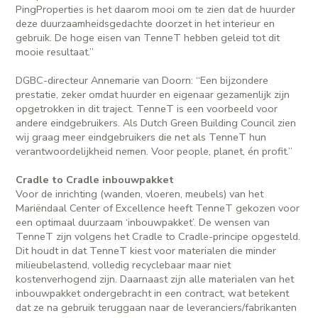
PingProperties is het daarom mooi om te zien dat de huurder
deze duurzaamheidsgedachte doorzet in het interieur en
gebruik. De hoge eisen van TenneT hebben geleid tot dit
mooie resultaat.”
DGBC-directeur Annemarie van Doorn: “Een bijzondere
prestatie, zeker omdat huurder en eigenaar gezamenlijk zijn
opgetrokken in dit traject. TenneT is een voorbeeld voor
andere eindgebruikers. Als Dutch Green Building Council zien
wij graag meer eindgebruikers die net als TenneT hun
verantwoordelijkheid nemen. Voor people, planet, én profit.”
Cradle to Cradle inbouwpakket
Voor de inrichting (wanden, vloeren, meubels) van het
Mariëndaal Center of Excellence heeft TenneT gekozen voor
een optimaal duurzaam ‘inbouwpakket’. De wensen van
TenneT zijn volgens het Cradle to Cradle-principe opgesteld.
Dit houdt in dat TenneT kiest voor materialen die minder
milieubelastend, volledig recyclebaar maar niet
kostenverhogend zijn. Daarnaast zijn alle materialen van het
inbouwpakket ondergebracht in een contract, wat betekent
dat ze na gebruik teruggaan naar de leveranciers/fabrikanten