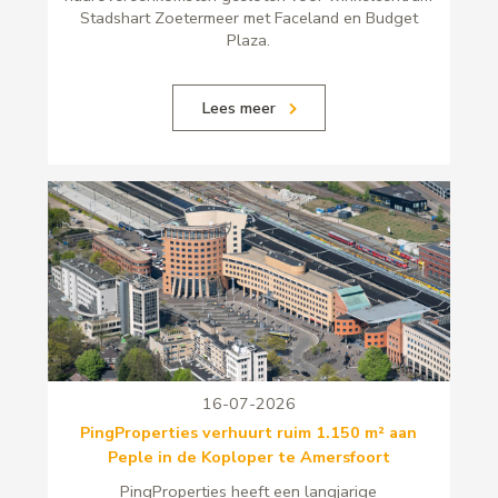
Stadshart Zoetermeer met Faceland en Budget
Plaza.
Lees meer
16-07-2026
PingProperties verhuurt ruim 1.150 m² aan
Peple in de Koploper te Amersfoort
PingProperties heeft een langjarige