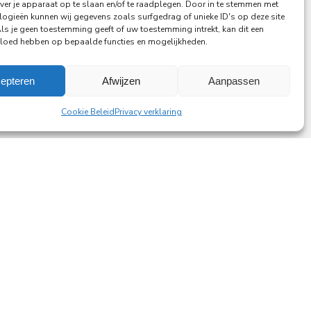
ver je apparaat op te slaan en/of te raadplegen. Door in te stemmen met
Lees meer
logieën kunnen wij gegevens zoals surfgedrag of unieke ID's op deze site
Als je geen toestemming geeft of uw toestemming intrekt, kan dit een
vloed hebben op bepaalde functies en mogelijkheden.
epteren
Afwijzen
Aanpassen
Cookie Beleid
Privacy verklaring
ting a lasting difference