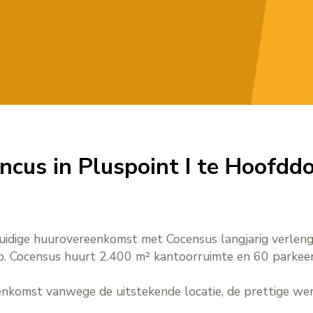
cus in Pluspoint I te Hoofdd
 huidige huurovereenkomst met Cocensus langjarig verlen
. Cocensus huurt 2.400 m² kantoorruimte en 60 parkee
nkomst vanwege de uitstekende locatie, de prettige we