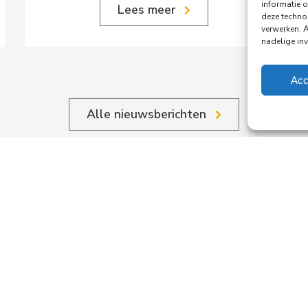
informatie o
Lees meer
deze techno
verwerken. 
nadelige in
Acc
Alle nieuwsberichten
.
ing
crea
rdam
stel