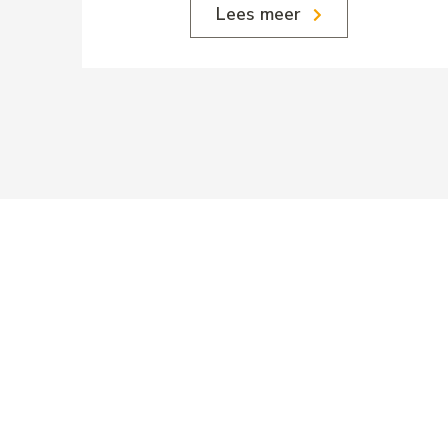
Lees meer
PingProperties B.V
Rembrandttoren, 22e verdiep
Amstelplein 1, 1096 HA Amste
Parkeren bezoekers: Q-Park Am