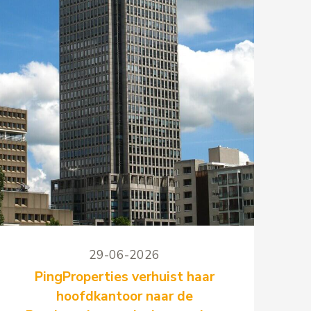
29-06-2026
PingProperties verhuist haar
hoofdkantoor naar de