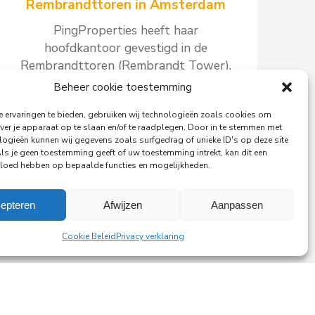
Rembrandttoren in Amsterdam
PingProperties heeft haar
hoofdkantoor gevestigd in de
Rembrandttoren (Rembrandt Tower),
het iconische gebouw aan het
Beheer cookie toestemming
Amstelplein in Amsterdam.
 ervaringen te bieden, gebruiken wij technologieën zoals cookies om
ver je apparaat op te slaan en/of te raadplegen. Door in te stemmen met
logieën kunnen wij gegevens zoals surfgedrag of unieke ID's op deze site
Als je geen toestemming geeft of uw toestemming intrekt, kan dit een
vloed hebben op bepaalde functies en mogelijkheden.
Lees meer
epteren
Afwijzen
Aanpassen
Cookie Beleid
Privacy verklaring