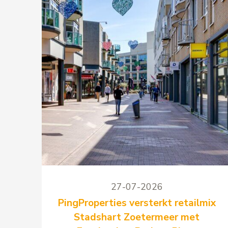
27-07-2026
PingProperties versterkt retailmix
Stadshart Zoetermeer met