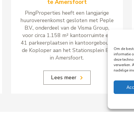
te Amersfoort
PingProperties heeft een langjarige
huurovereenkomst gesloten met Peple
B.V., onderdeel van de Visma Group,
voor circa 1.158 m² kantoorruimte en
41 parkeerplaatsen in kantoorgebouw
Om de beste
de Koploper aan het Stationsplein 89
informatie o
in Amersfoort.
deze techno
verwerken. 
nadelige in
Lees meer
Acc
Alle nieuwsberichten