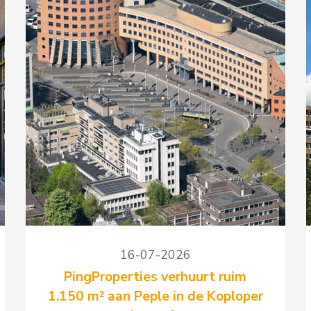
16-07-2026
PingProperties verhuurt ruim
1.150 m² aan Peple in de Koploper