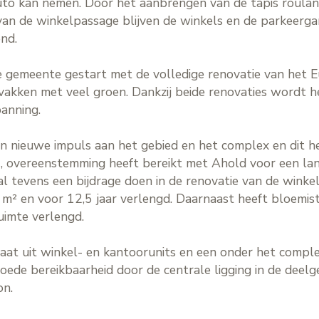
o kan nemen. Door het aanbrengen van de tapis roulant
 van de winkelpassage blijven de winkels en de parkeer
ond.
e gemeente gestart met de volledige renovatie van het 
vakken met veel groen. Dankzij beide renovaties wordt he
panning.
n nieuwe impuls aan het gebied en het complex en dit he
I, overeenstemming heeft bereikt met Ahold voor een lan
al tevens een bijdrage doen in de renovatie van de wink
m² en voor 12,5 jaar verlengd. Daarnaast heeft bloemis
imte verlengd.
aat uit winkel- en kantoorunits en een onder het comp
oede bereikbaarheid door de centrale ligging in de dee
on.