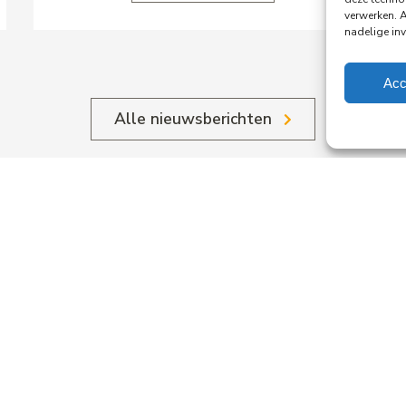
verwerken. 
nadelige in
Acc
Alle nieuwsberichten
.
ing
crea
rdam
stel