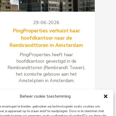
29-06-2026
PingProperties verhuist haar
hoofdkantoor naar de
Rembrandttoren in Amsterdam
PingProperties heeft haar
hoofdkantoor gevestigd in de
Rembrandttoren (Rembrandt Tower),
het iconische gebouw aan het
Amstelplein in Amsterdam.
Beheer cookie toestemming
 ervaringen te bieden, gebruiken wij technologieën zoals cookies om
Lees meer
ver je apparaat op te slaan en/of te raadplegen. Door in te stemmen met
logieën kunnen wij gegevens zoals surfgedrag of unieke ID's op deze site