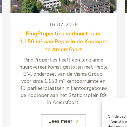
16-07-2026
PingProperties verhuurt ruim
1.150 m² aan Peple in de Koploper
te Amersfoort
PingProperties heeft een langjarige
huurovereenkomst gesloten met Peple
B.V., onderdeel van de Visma Group,
voor circa 1.158 m² kantoorruimte en
41 parkeerplaatsen in kantoorgebouw
de Koploper aan het Stationsplein 89
in Amersfoort.
Om de beste
Lees meer
informatie o
deze techno