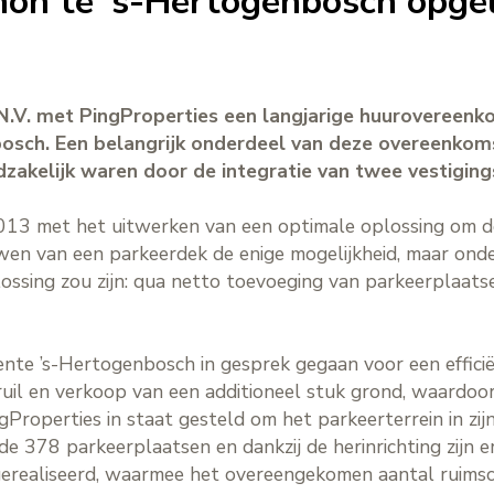
on te ‘s-Hertogenbosch opge
N.V. met PingProperties een langjarige huurovereenk
bosch. Een belangrijk onderdeel van deze overeenkom
dzakelijk waren door de integratie van twee vestiging
013 met het uitwerken van een optimale oplossing om de
uwen van een parkeerdek de enige mogelijkheid, maar ond
plossing zou zijn: qua netto toevoeging van parkeerplaat
te ’s-Hertogenbosch in gesprek gegaan voor een efficiën
il en verkoop van een additioneel stuk grond, waardoo
ngProperties in staat gesteld om het parkeerterrein in zi
de 378 parkeerplaatsen en dankzij de herinrichting zijn 
gerealiseerd, waarmee het overeengekomen aantal ruimsc