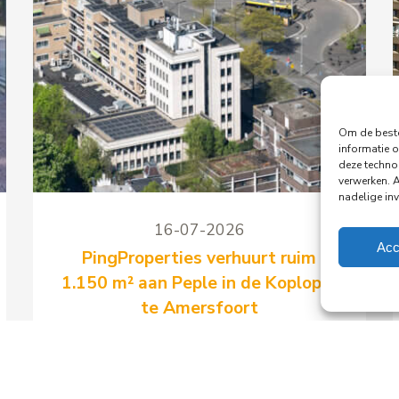
Om de beste
informatie o
deze techno
verwerken. 
nadelige in
16-07-2026
Acc
PingProperties verhuurt ruim
1.150 m² aan Peple in de Koploper
te Amersfoort
PingProperties heeft een langjarige
huurovereenkomst gesloten met Peple
B.V., onderdeel van de Visma Group,