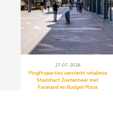
27-07-2026
PingProperties versterkt retailmix
Stadshart Zoetermeer met
Faceland en Budget Plaza
PingProperties heeft twee nieuwe
langjarige huurovereenkomsten
gesloten voor winkelcentrum