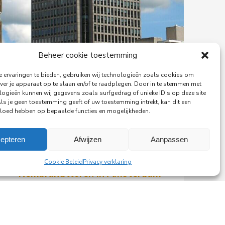
Beheer cookie toestemming
 ervaringen te bieden, gebruiken wij technologieën zoals cookies om
ver je apparaat op te slaan en/of te raadplegen. Door in te stemmen met
logieën kunnen wij gegevens zoals surfgedrag of unieke ID's op deze site
Als je geen toestemming geeft of uw toestemming intrekt, kan dit een
vloed hebben op bepaalde functies en mogelijkheden.
29-06-2026
epteren
Afwijzen
Aanpassen
PingProperties verhuist haar
hoofdkantoor naar de
Cookie Beleid
Privacy verklaring
Rembrandttoren in Amsterdam
PingProperties heeft haar
hoofdkantoor gevestigd in de
Rembrandttoren (Rembrandt Tower),