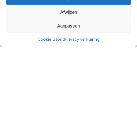
Afwijzen
Alle nieuwsberichten
Aanpassen
Cookie Beleid
Privacy verklaring
PingProperties B.V.
Rembrandttoren, 22e verdieping
Amstelplein 1, 1096 HA Amsterdam
Parkeren bezoekers: Q-Park Amstel
E
info@pingproperties.com
T
+31 (0)20 564 04 20
creating a lasting difference