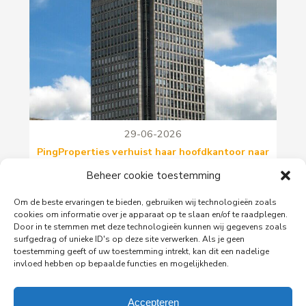
29-06-2026
PingProperties verhuist haar hoofdkantoor naar
de Rembrandttoren in Amsterdam
Beheer cookie toestemming
PingProperties heeft haar hoofdkantoor gevestigd
in de Rembrandttoren (Rembrandt Tower), het
Om de beste ervaringen te bieden, gebruiken wij technologieën zoals
iconische gebouw aan het Amstelplein in
cookies om informatie over je apparaat op te slaan en/of te raadplegen.
Door in te stemmen met deze technologieën kunnen wij gegevens zoals
Amsterdam.
surfgedrag of unieke ID's op deze site verwerken. Als je geen
toestemming geeft of uw toestemming intrekt, kan dit een nadelige
invloed hebben op bepaalde functies en mogelijkheden.
Lees meer
Accepteren