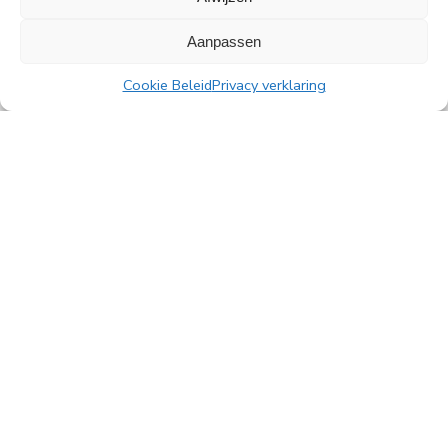
Aanpassen
Cookie Beleid
Privacy verklaring
Alle nieuwsberichten
PingProperties B.V.
Rembrandttoren, 22e verdieping
Amstelplein 1, 1096 HA Amsterdam
Parkeren bezoekers: Q-Park Amstel
E
info@pingproperties.com
T
+31 (0)20 564 04 20
creating a lasting difference