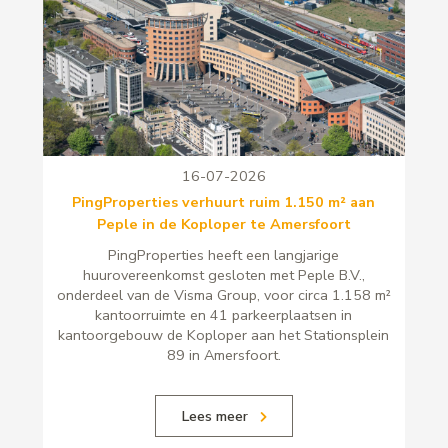
16-07-2026
PingProperties verhuurt ruim 1.150 m² aan
Peple in de Koploper te Amersfoort
PingProperties heeft een langjarige
huurovereenkomst gesloten met Peple B.V.,
onderdeel van de Visma Group, voor circa 1.158 m²
kantoorruimte en 41 parkeerplaatsen in
kantoorgebouw de Koploper aan het Stationsplein
89 in Amersfoort.
Lees meer