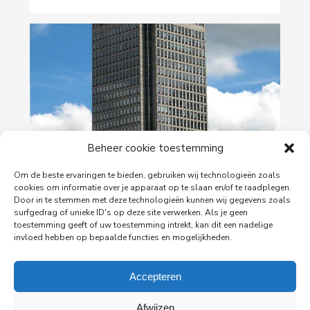
Beheer cookie toestemming
29-06-2026
Om de beste ervaringen te bieden, gebruiken wij technologieën zoals
PingProperties verhuist haar hoofdkantoor naar
cookies om informatie over je apparaat op te slaan en/of te raadplegen.
de Rembrandttoren in Amsterdam
Door in te stemmen met deze technologieën kunnen wij gegevens zoals
surfgedrag of unieke ID's op deze site verwerken. Als je geen
PingProperties heeft haar hoofdkantoor gevestigd
toestemming geeft of uw toestemming intrekt, kan dit een nadelige
in de Rembrandttoren (Rembrandt Tower), het
invloed hebben op bepaalde functies en mogelijkheden.
iconische gebouw aan het Amstelplein in
Amsterdam.
Accepteren
Lees meer
Afwijzen