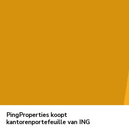
PingProperties koopt
kantorenportefeuille van ING