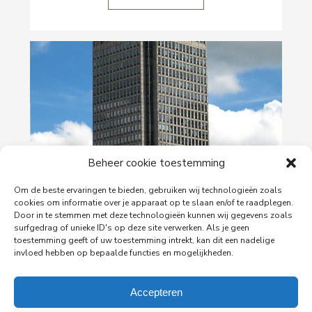
Beheer cookie toestemming
29-06-2026
Om de beste ervaringen te bieden, gebruiken wij technologieën zoals
PingProperties verhuist haar hoofdkantoor naar
cookies om informatie over je apparaat op te slaan en/of te raadplegen.
de Rembrandttoren in Amsterdam
Door in te stemmen met deze technologieën kunnen wij gegevens zoals
surfgedrag of unieke ID's op deze site verwerken. Als je geen
PingProperties heeft haar hoofdkantoor gevestigd
toestemming geeft of uw toestemming intrekt, kan dit een nadelige
in de Rembrandttoren (Rembrandt Tower), het
invloed hebben op bepaalde functies en mogelijkheden.
iconische gebouw aan het Amstelplein in
Amsterdam.
Accepteren