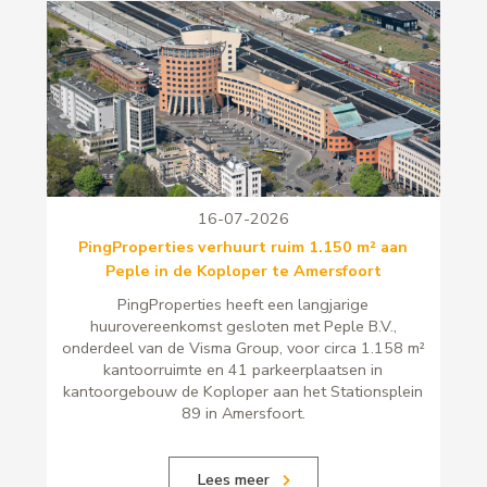
16-07-2026
PingProperties verhuurt ruim 1.150 m² aan
Peple in de Koploper te Amersfoort
PingProperties heeft een langjarige
huurovereenkomst gesloten met Peple B.V.,
onderdeel van de Visma Group, voor circa 1.158 m²
kantoorruimte en 41 parkeerplaatsen in
kantoorgebouw de Koploper aan het Stationsplein
89 in Amersfoort.
Lees meer