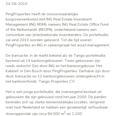
24-06-2010
PingProperties heeft de onvoorwaardelijke
koopovereenkomst met ING Real Estate Investment
Management (ING REIM), namens ING Real Estate Office Fund
of the Netherlands (REOFN), ondertekend namens een
consortium van (inter)nationale investeerders. De portefeuille
zal eind 2010 worden geleverd. Tot die tijd voeren
PingProperties en ING in samenspraak het asset management.
De transactie, in de markt bekend als de Tango portefeuille,
bestond uit 14 kantoorgebouwen. Twee gebouwen zijn
reeds verkocht. Een door ING en het kantoorgebouw ‘Het
Kabinet’ in Den Bosch door PingProperties. Derhalve zijn door
deze transactie nu 12 kantoorgebouwen ondergebracht in
het kantorenfonds ‘Tango Properties CV’.
Het is een jonge portefeuille, die overwegend bestaat uit
gebouwen die zijn gebouwd rond het jaar 2000. De panden
bevinden zich op sterke binnenstedelijke locaties, verspreid
over heel Nederland en hebben een gezamenlijk verhuurbaar
2
vloeroppervlak van circa 84.000 m
en 1.200