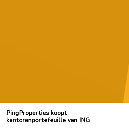
PingProperties koopt
kantorenportefeuille van ING