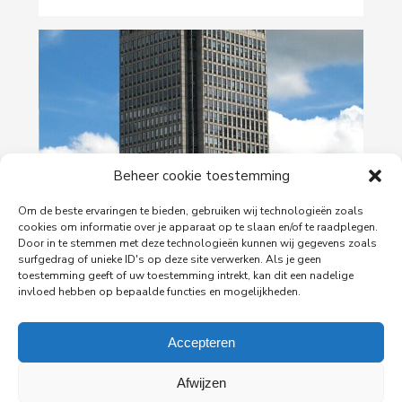
Beheer cookie toestemming
29-06-2026
Om de beste ervaringen te bieden, gebruiken wij technologieën zoals
cookies om informatie over je apparaat op te slaan en/of te raadplegen.
PingProperties Relocates Headquarters to
Door in te stemmen met deze technologieën kunnen wij gegevens zoals
Amsterdam's Rembrandt Tower
surfgedrag of unieke ID's op deze site verwerken. Als je geen
toestemming geeft of uw toestemming intrekt, kan dit een nadelige
PingProperties has relocated its headquarters to
invloed hebben op bepaalde functies en mogelijkheden.
Rembrandt Tower, the iconic office building at
Amstelplein in Amsterdam.
Accepteren
Read more
Afwijzen