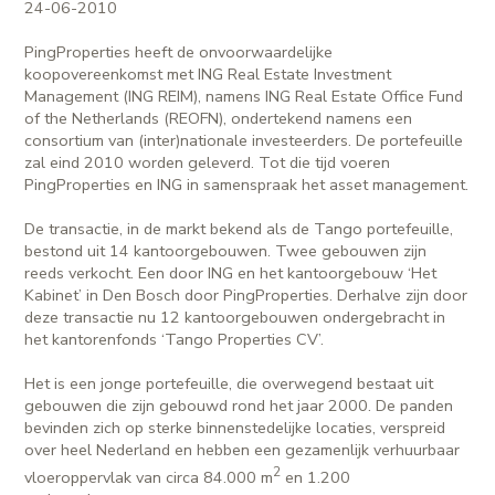
24-06-2010
PingProperties heeft de onvoorwaardelijke
koopovereenkomst met ING Real Estate Investment
Management (ING REIM), namens ING Real Estate Office Fund
of the Netherlands (REOFN), ondertekend namens een
consortium van (inter)nationale investeerders. De portefeuille
zal eind 2010 worden geleverd. Tot die tijd voeren
PingProperties en ING in samenspraak het asset management.
De transactie, in de markt bekend als de Tango portefeuille,
bestond uit 14 kantoorgebouwen. Twee gebouwen zijn
reeds verkocht. Een door ING en het kantoorgebouw ‘Het
Kabinet’ in Den Bosch door PingProperties. Derhalve zijn door
deze transactie nu 12 kantoorgebouwen ondergebracht in
het kantorenfonds ‘Tango Properties CV’.
Het is een jonge portefeuille, die overwegend bestaat uit
gebouwen die zijn gebouwd rond het jaar 2000. De panden
bevinden zich op sterke binnenstedelijke locaties, verspreid
over heel Nederland en hebben een gezamenlijk verhuurbaar
2
vloeroppervlak van circa 84.000 m
en 1.200