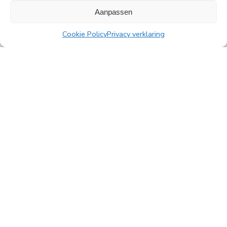
Aanpassen
Cookie Policy
Privacy verklaring
All news
PingProperties
Rembrandt Tower, 22nd floor
Amstelplein 1, 1096 HA Amsterdam
Visitor parking: Q-Park Amstel
E
info@pingproperties.com
T
+31 (0)20 564 04 20
creating a lasting difference