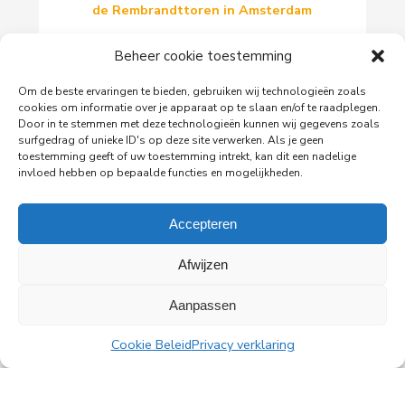
de Rembrandttoren in Amsterdam
PingProperties heeft haar hoofdkantoor gevestigd
in de Rembrandttoren (Rembrandt Tower), het
Beheer cookie toestemming
iconische gebouw aan het Amstelplein in
Amsterdam.
Om de beste ervaringen te bieden, gebruiken wij technologieën zoals
cookies om informatie over je apparaat op te slaan en/of te raadplegen.
Door in te stemmen met deze technologieën kunnen wij gegevens zoals
surfgedrag of unieke ID's op deze site verwerken. Als je geen
Lees meer
toestemming geeft of uw toestemming intrekt, kan dit een nadelige
invloed hebben op bepaalde functies en mogelijkheden.
Accepteren
Afwijzen
Alle nieuwsberichten
Aanpassen
Cookie Beleid
Privacy verklaring
PingProperties B.V.
Rembrandttoren, 22e verdieping