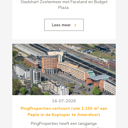
Stadshart Zoetermeer met Faceland en Budget
Plaza.
Lees meer
16-07-2026
PingProperties verhuurt ruim 1.150 m² aan
Peple in de Koploper te Amersfoort
PingProperties heeft een langjarige