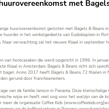
t huurovereenkomst met Bagel
jarige huurovereenkomst gesloten met Bagels & Beans in
 huurder in het winkelgedeelte van Eudokiaplein in Rot
 Naar verwachting zal het nieuwe filiaal in september 
n van horecazaken die werd opgericht in 1996. In januar
e filiaal in Amsterdam. Bagels & Beans richt zich specif
 bagel. Anno 2017 heeft Bagels & Beans 72 filialen in N
worden gerund door franchisenemers.
tage van de familie Janson in Panama. Deze kleinschalige 
ische wijze en heeft veel oog voor het welzijn van de k
r meer de organisatie Coffee Kids (www.coffeekids.org]w
erknemers op de koffieplantage in Panama. www.bagelsbe