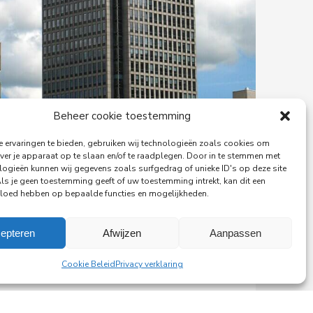
Beheer cookie toestemming
 ervaringen te bieden, gebruiken wij technologieën zoals cookies om
ver je apparaat op te slaan en/of te raadplegen. Door in te stemmen met
logieën kunnen wij gegevens zoals surfgedrag of unieke ID's op deze site
Als je geen toestemming geeft of uw toestemming intrekt, kan dit een
vloed hebben op bepaalde functies en mogelijkheden.
epteren
Afwijzen
Aanpassen
29-06-2026
PingProperties verhuist haar
Cookie Beleid
Privacy verklaring
hoofdkantoor naar de
Rembrandttoren in Amsterdam