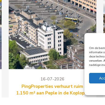
Om de beste
informatie o
deze techno
verwerken. 
nadelige in
Acc
16-07-2026
PingProperties verhuurt ruim
1.150 m² aan Peple in de Koploper
te Amersfoort