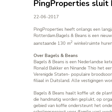
PingProperties slui
22-06-2017
PingProperties heeft onlangs een lang
Rotterdam.Bagels & Beans is een nieuwe
2
aanstaande 130 m
winkelruimte huren.
Over Bagels & Beans
Bagels & Beans is een Nederlandse kete
Ronald Bakker en Ninande Thio het eerst
Verenigde Staten- populaire broodsoort
filiaal in Duitsland. Alle vestigingen 
Bagels & Beans haalt koffie uit de plan
die handmatig worden geplukt, op organ
gebied van koffie ondersteunt het onde
scholingsproject voor (familie van) w