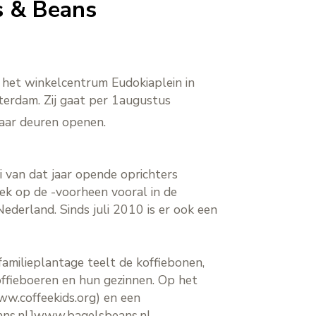
s & Beans
 het winkelcentrum Eudokiaplein in
terdam. Zij gaat per 1augustus
haar deuren openen.
i van dat jaar opende oprichters
iek op de -voorheen vooral in de
ederland. Sinds juli 2010 is er ook een
familieplantage teelt de koffiebonen,
offieboeren en hun gezinnen. Op het
ww.coffeekids.org) en een
ans.nl]www.bagelsbeans.nl.