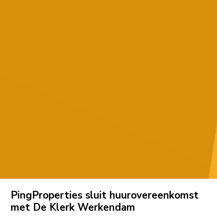
PingProperties sluit huurovereenkomst
met De Klerk Werkendam