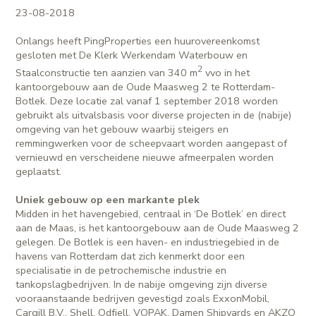
23-08-2018
Onlangs heeft PingProperties een huurovereenkomst
gesloten met De Klerk Werkendam Waterbouw en
2
Staalconstructie ten aanzien van 340 m
vvo in het
kantoorgebouw aan de Oude Maasweg 2 te Rotterdam-
Botlek. Deze locatie zal vanaf 1 september 2018 worden
gebruikt als uitvalsbasis voor diverse projecten in de (nabije)
omgeving van het gebouw waarbij steigers en
remmingwerken voor de scheepvaart worden aangepast of
vernieuwd en verscheidene nieuwe afmeerpalen worden
geplaatst.
Uniek gebouw op een markante plek
Midden in het havengebied, centraal in ‘De Botlek’ en direct
aan de Maas, is het kantoorgebouw aan de Oude Maasweg 2
gelegen. De Botlek is een haven- en industriegebied in de
havens van Rotterdam dat zich kenmerkt door een
specialisatie in de petrochemische industrie en
tankopslagbedrijven. In de nabije omgeving zijn diverse
vooraanstaande bedrijven gevestigd zoals ExxonMobil,
Cargill B.V., Shell, Odfjell, VOPAK, Damen Shipyards en AKZO