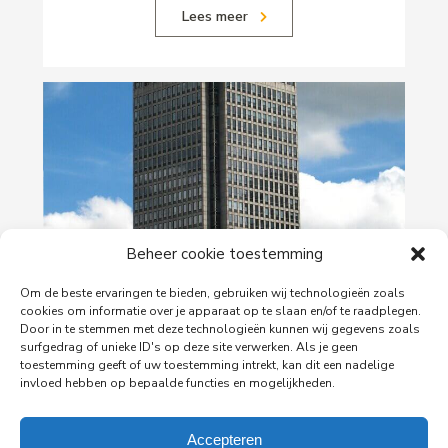
Lees meer
Beheer cookie toestemming
29-06-2026
Om de beste ervaringen te bieden, gebruiken wij technologieën zoals
PingProperties verhuist haar hoofdkantoor naar
cookies om informatie over je apparaat op te slaan en/of te raadplegen.
de Rembrandttoren in Amsterdam
Door in te stemmen met deze technologieën kunnen wij gegevens zoals
surfgedrag of unieke ID's op deze site verwerken. Als je geen
PingProperties heeft haar hoofdkantoor gevestigd
toestemming geeft of uw toestemming intrekt, kan dit een nadelige
in de Rembrandttoren (Rembrandt Tower), het
invloed hebben op bepaalde functies en mogelijkheden.
iconische gebouw aan het Amstelplein in
Amsterdam.
Accepteren