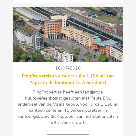
16-07-2026
PingProperties verhuurt ruim 1.150 m² aan
Peple in de Koploper te Amersfoort
PingProperties heeft een langjarige
huurovereenkomst gesloten met Peple B.V.,
onderdeel van de Visma Group, voor circa 1.158 m²
kantoorruimte en 41 parkeerplaatsen in
kantoorgebouw de Koploper aan het Stationsplein
89 in Amersfoort.