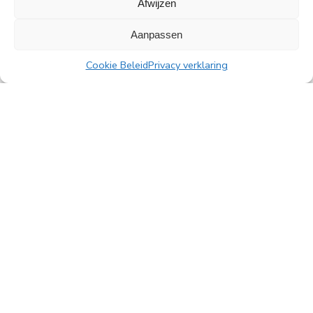
Afwijzen
Alle nieuwsberichten
Aanpassen
Cookie Beleid
Privacy verklaring
PingProperties B.V.
Rembrandttoren, 22e verdieping
Amstelplein 1, 1096 HA Amsterdam
Parkeren bezoekers: Q-Park Amstel
E
info@pingproperties.com
T
+31 (0)20 564 04 20
creating a lasting difference