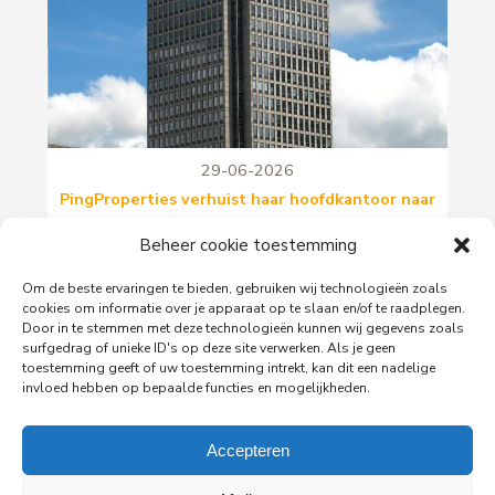
29-06-2026
PingProperties verhuist haar hoofdkantoor naar
de Rembrandttoren in Amsterdam
Beheer cookie toestemming
PingProperties heeft haar hoofdkantoor gevestigd
in de Rembrandttoren (Rembrandt Tower), het
Om de beste ervaringen te bieden, gebruiken wij technologieën zoals
iconische gebouw aan het Amstelplein in
cookies om informatie over je apparaat op te slaan en/of te raadplegen.
Amsterdam.
Door in te stemmen met deze technologieën kunnen wij gegevens zoals
surfgedrag of unieke ID's op deze site verwerken. Als je geen
toestemming geeft of uw toestemming intrekt, kan dit een nadelige
invloed hebben op bepaalde functies en mogelijkheden.
Lees meer
Accepteren