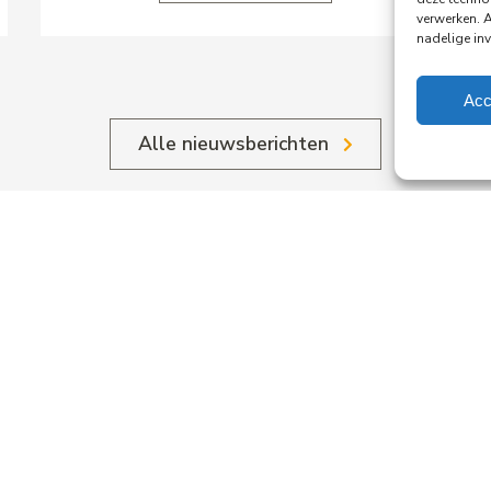
verwerken. 
nadelige in
Acc
Alle nieuwsberichten
.
ing
crea
rdam
stel