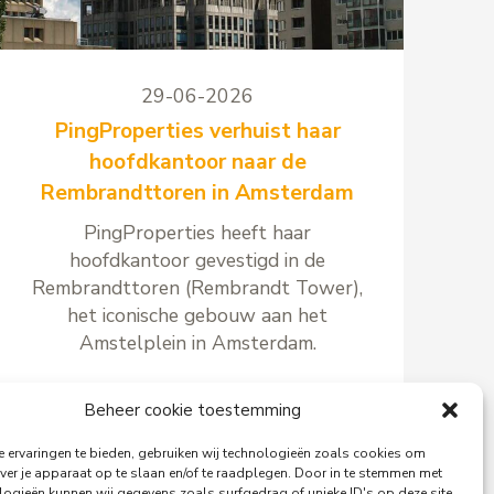
29-06-2026
PingProperties verhuist haar
hoofdkantoor naar de
Rembrandttoren in Amsterdam
PingProperties heeft haar
hoofdkantoor gevestigd in de
Rembrandttoren (Rembrandt Tower),
het iconische gebouw aan het
Amstelplein in Amsterdam.
Beheer cookie toestemming
 ervaringen te bieden, gebruiken wij technologieën zoals cookies om
Lees meer
ver je apparaat op te slaan en/of te raadplegen. Door in te stemmen met
logieën kunnen wij gegevens zoals surfgedrag of unieke ID's op deze site