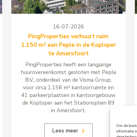
16-07-2026
PingProperties verhuurt ruim
1.150 m² aan Peple in de Koploper
te Amersfoort
PingProperties heeft een langjarige
huurovereenkomst gesloten met Peple
B.V., onderdeel van de Visma Group,
voor circa 1.158 m² kantoorruimte en
41 parkeerplaatsen in kantoorgebouw
de Koploper aan het Stationsplein 89
in Amersfoort.
Om de beste
Lees meer
informatie o
deze techno