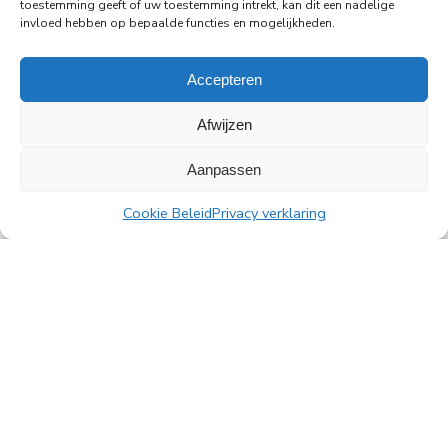
toestemming geeft of uw toestemming intrekt, kan dit een nadelige
invloed hebben op bepaalde functies en mogelijkheden.
Lees meer
Accepteren
Afwijzen
Aanpassen
Alle nieuwsberichten
Cookie Beleid
Privacy verklaring
PingProperties B.V.
Rembrandttoren, 22e verdieping
Amstelplein 1, 1096 HA Amsterdam
Parkeren bezoekers: Q-Park Amstel
E
info@pingproperties.com
T
+31 (0)20 564 04 20