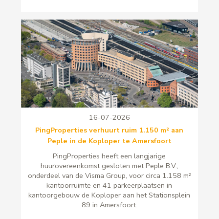
16-07-2026
PingProperties verhuurt ruim 1.150 m² aan
Peple in de Koploper te Amersfoort
PingProperties heeft een langjarige
huurovereenkomst gesloten met Peple B.V.,
onderdeel van de Visma Group, voor circa 1.158 m²
kantoorruimte en 41 parkeerplaatsen in
kantoorgebouw de Koploper aan het Stationsplein
89 in Amersfoort.