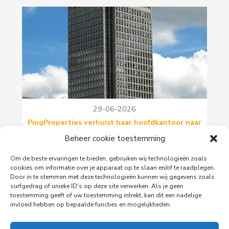
29-06-2026
PingProperties verhuist haar hoofdkantoor naar
de Rembrandttoren in Amsterdam
Beheer cookie toestemming
PingProperties heeft haar hoofdkantoor gevestigd
in de Rembrandttoren (Rembrandt Tower), het
Om de beste ervaringen te bieden, gebruiken wij technologieën zoals
cookies om informatie over je apparaat op te slaan en/of te raadplegen.
iconische gebouw aan het Amstelplein in
Door in te stemmen met deze technologieën kunnen wij gegevens zoals
Amsterdam.
surfgedrag of unieke ID's op deze site verwerken. Als je geen
toestemming geeft of uw toestemming intrekt, kan dit een nadelige
invloed hebben op bepaalde functies en mogelijkheden.
Lees meer