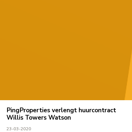
PingProperties verlengt huurcontract
Willis Towers Watson
23-03-2020