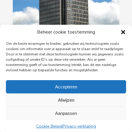
29-06-2026
Beheer cookie toestemming
PingProperties verhuist haar hoofdkantoor naar
Om de beste ervaringen te bieden, gebruiken wij technologieën zoals
de Rembrandttoren in Amsterdam
cookies om informatie over je apparaat op te slaan en/of te raadplegen.
Door in te stemmen met deze technologieën kunnen wij gegevens zoals
PingProperties heeft haar hoofdkantoor gevestigd
surfgedrag of unieke ID's op deze site verwerken. Als je geen
in de Rembrandttoren (Rembrandt Tower), het
toestemming geeft of uw toestemming intrekt, kan dit een nadelige
iconische gebouw aan het Amstelplein in
invloed hebben op bepaalde functies en mogelijkheden.
Amsterdam.
Accepteren
Lees meer
Afwijzen
Aanpassen
Cookie Beleid
Privacy verklaring
Alle nieuwsberichten