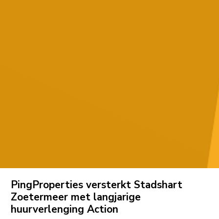
PingProperties versterkt Stadshart
Zoetermeer met langjarige
huurverlenging Action