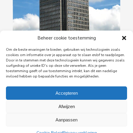
Beheer cookie toestemming
29-06-2026
PingProperties verhuist haar hoofdkantoor naar
Om de beste ervaringen te bieden, gebruiken wij technologieën zoals
de Rembrandttoren in Amsterdam
cookies om informatie over je apparaat op te slaan en/of te raadplegen.
Door in te stemmen met deze technologieën kunnen wij gegevens zoals
PingProperties heeft haar hoofdkantoor gevestigd
surfgedrag of unieke ID's op deze site verwerken. Als je geen
in de Rembrandttoren (Rembrandt Tower), het
toestemming geeft of uw toestemming intrekt, kan dit een nadelige
iconische gebouw aan het Amstelplein in
invloed hebben op bepaalde functies en mogelijkheden.
Amsterdam.
Accepteren
Lees meer
Afwijzen
Aanpassen
Cookie Beleid
Privacy verklaring