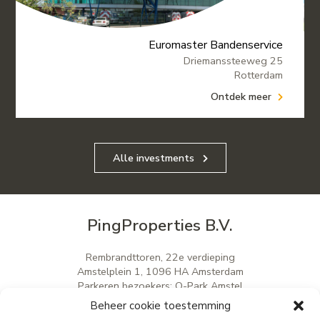
Euromaster Bandenservice
Driemanssteeweg 25
Rotterdam
Ontdek meer
Alle investments
PingProperties B.V.
Rembrandttoren, 22e verdieping
Amstelplein 1, 1096 HA Amsterdam
Parkeren bezoekers: Q-Park Amstel
E
info@pingproperties.com
Beheer cookie toestemming
T
+31 (0)20 564 04 20