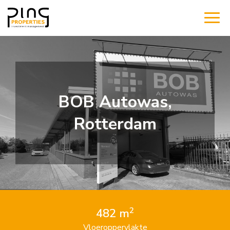
BOB Autowas,
Rotterdam
2
482 m
Vloeroppervlakte