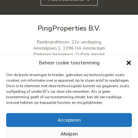
PingProperties B.V.
Rembrandttoren, 22e verdieping
Amstelplein 1, 1096 HA Amsterdam
Parkeren bezoekers: Q-Park Amstel
E
info@pingproperties.com
Beheer cookie toestemming
T
+31 (0)20 564 04 20
Om de beste ervaringen te bieden, gebruiken wij technologieën zoals
cookies om informatie over je apparaat op te slaan en/of te raadplegen.
Door in te stemmen met deze technologieën kunnen wij gegevens zoals
creating a lasting difference
surfgedrag of unieke ID's op deze site verwerken. Als je geen
toestemming geeft of uw toestemming intrekt, kan dit een nadelige
invloed hebben op bepaalde functies en mogelijkheden.
Accepteren
Afwijzen