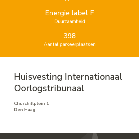
Energie label F
Duurzaamheid
398
Aantal parkeerplaatsen
Huisvesting Internationaal
Oorlogstribunaal
Churchillplein 1
Den Haag