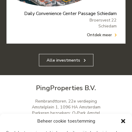
Daily Convenience Center Passage Schiedam
Broersvest 22
Schiedam
Ontdek meer
Alle investments
PingProperties B.V.
Rembrandttoren, 22e verdieping
Amstelplein 1, 1096 HA Amsterdam
Parkeren bezoekers: Q-Park Amstel
E
info@pingproperties.com
Beheer cookie toestemming
T
+31 (0)20 564 04 20