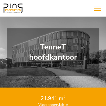
TenneT
hoofdkantoor
2
21.941 m
Vloeroppervlakte