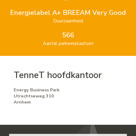
Energielabel A+ BREEAM Very Good
Duurzaamheid
566
Aantal parkeerplaatsen
TenneT hoofdkantoor
Energy Business Park
Utrechtseweg 310
Arnhem