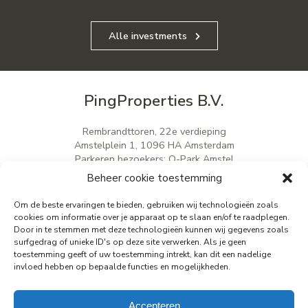
Alle investments
PingProperties B.V.
Rembrandttoren, 22e verdieping
Amstelplein 1, 1096 HA Amsterdam
Parkeren bezoekers: Q-Park Amstel
E
info@pingproperties.com
Beheer cookie toestemming
T
+31 (0)20 564 04 20
Om de beste ervaringen te bieden, gebruiken wij technologieën zoals
cookies om informatie over je apparaat op te slaan en/of te raadplegen.
Door in te stemmen met deze technologieën kunnen wij gegevens zoals
creating a lasting difference
surfgedrag of unieke ID's op deze site verwerken. Als je geen
toestemming geeft of uw toestemming intrekt, kan dit een nadelige
invloed hebben op bepaalde functies en mogelijkheden.
Accepteren