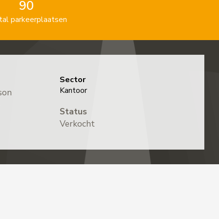
90
tal parkeerplaatsen
Sector
Kantoor
son
Status
Verkocht