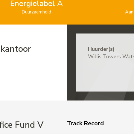
Energielabel A
Duurzaamheid
Aan
dkantoor
Huurder(s)
Willis Towers Wat
fice Fund V
Track Record