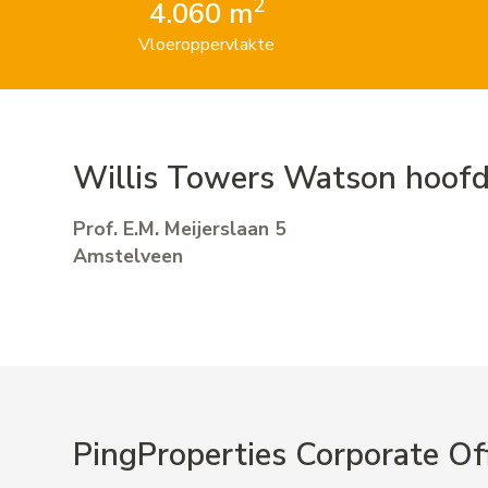
2
4.060 m
Vloeroppervlakte
Willis Towers Watson hoof
Prof. E.M. Meijerslaan 5
Amstelveen
PingProperties Corporate Of