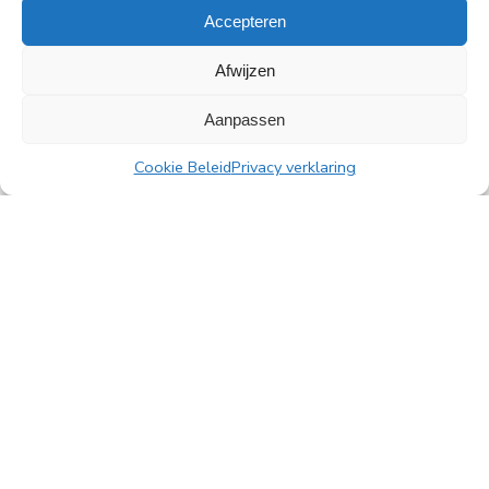
Accepteren
Afwijzen
Alle nieuwsberichten
Aanpassen
Cookie Beleid
Privacy verklaring
PingProperties B.V.
Rembrandttoren, 22e verdieping
Amstelplein 1, 1096 HA Amsterdam
Parkeren bezoekers: Q-Park Amstel
E
info@pingproperties.com
T
+31 (0)20 564 04 20
creating a lasting difference