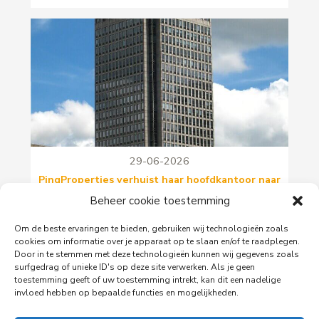
29-06-2026
PingProperties verhuist haar hoofdkantoor naar
de Rembrandttoren in Amsterdam
Beheer cookie toestemming
PingProperties heeft haar hoofdkantoor gevestigd
Om de beste ervaringen te bieden, gebruiken wij technologieën zoals
in de Rembrandttoren (Rembrandt Tower), het
cookies om informatie over je apparaat op te slaan en/of te raadplegen.
iconische gebouw aan het Amstelplein in
Door in te stemmen met deze technologieën kunnen wij gegevens zoals
Amsterdam.
surfgedrag of unieke ID's op deze site verwerken. Als je geen
toestemming geeft of uw toestemming intrekt, kan dit een nadelige
invloed hebben op bepaalde functies en mogelijkheden.
Lees meer