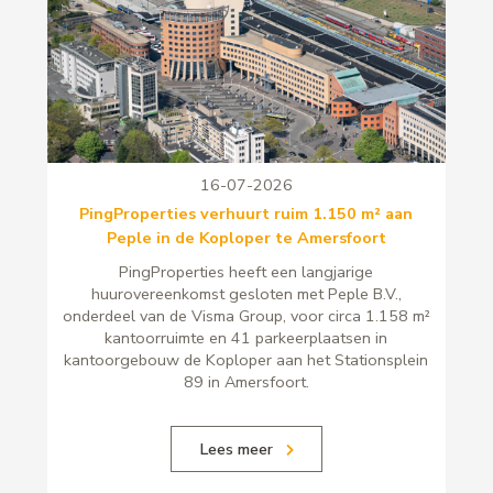
16-07-2026
PingProperties verhuurt ruim 1.150 m² aan
Peple in de Koploper te Amersfoort
PingProperties heeft een langjarige
huurovereenkomst gesloten met Peple B.V.,
onderdeel van de Visma Group, voor circa 1.158 m²
kantoorruimte en 41 parkeerplaatsen in
kantoorgebouw de Koploper aan het Stationsplein
89 in Amersfoort.
Lees meer