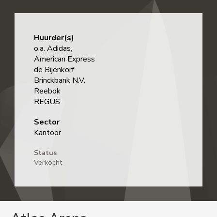
Huurder(s)
o.a. Adidas,
American Express
de Bijenkorf
Brinckbank N.V.
Reebok
REGUS
Sector
Kantoor
Status
Verkocht