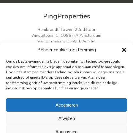
PingProperties
Rembrandt Tower, 22nd floor
Amstelplein 1, 1096 HA Amsterdam
Visitor parking: Q-Park Amstel
E
info@pingproperties.com
Beheer cookie toestemming
T
+31 (0)20 564 04 20
Om de beste ervaringen te bieden, gebruiken wij technologieën zoals
cookies om informatie over je apparaat op te slaan en/of te raadplegen.
Door in te stemmen met deze technologieën kunnen wij gegevens zoals
creating a lasting difference
surfgedrag of unieke ID's op deze site verwerken. Als je geen
toestemming geeft of uw toestemming intrekt, kan dit een nadelige
invloed hebben op bepaalde functies en mogelijkheden.
Accepteren
Afwijzen
Privacy statement
Cookie Policy
Disclaimer
Aanpassen