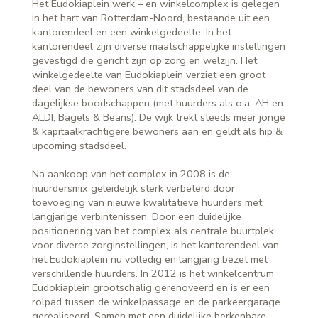
Het Eudokiaplein werk – en winkelcomplex is gelegen
in het hart van Rotterdam-Noord, bestaande uit een
kantorendeel en een winkelgedeelte. In het
kantorendeel zijn diverse maatschappelijke instellingen
gevestigd die gericht zijn op zorg en welzijn. Het
winkelgedeelte van Eudokiaplein verziet een groot
deel van de bewoners van dit stadsdeel van de
dagelijkse boodschappen (met huurders als o.a. AH en
ALDI, Bagels & Beans). De wijk trekt steeds meer jonge
& kapitaalkrachtigere bewoners aan en geldt als hip &
upcoming stadsdeel.
Na aankoop van het complex in 2008 is de
huurdersmix geleidelijk sterk verbeterd door
toevoeging van nieuwe kwalitatieve huurders met
langjarige verbintenissen. Door een duidelijke
positionering van het complex als centrale buurtplek
voor diverse zorginstellingen, is het kantorendeel van
het Eudokiaplein nu volledig en langjarig bezet met
verschillende huurders. In 2012 is het winkelcentrum
Eudokiaplein grootschalig gerenoveerd en is er een
rolpad tussen de winkelpassage en de parkeergarage
gerealiseerd. Samen met een duidelijke herkenbare