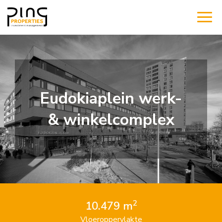
Eudokiaplein werk-
& winkelcomplex
2
10.479 m
Vloeroppervlakte