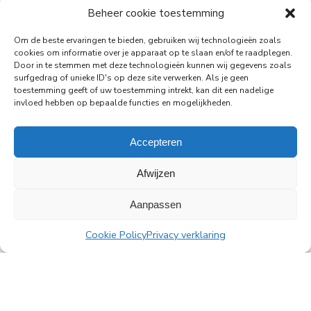
PingProperties has relocated its headquarters to
Beheer cookie toestemming
Rembrandt Tower, the iconic office building at
Amstelplein in Amsterdam.
Om de beste ervaringen te bieden, gebruiken wij technologieën zoals
cookies om informatie over je apparaat op te slaan en/of te raadplegen.
Door in te stemmen met deze technologieën kunnen wij gegevens zoals
Read more
surfgedrag of unieke ID's op deze site verwerken. Als je geen
toestemming geeft of uw toestemming intrekt, kan dit een nadelige
invloed hebben op bepaalde functies en mogelijkheden.
Accepteren
All news
Afwijzen
Aanpassen
PingProperties
Cookie Policy
Privacy verklaring
Rembrandt Tower, 22nd floor
Amstelplein 1, 1096 HA Amsterdam
Visitor parking: Q-Park Amstel
E
info@pingproperties.com