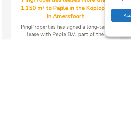
1,150 m² to Peple in the Koploper
in Amersfoort
Acc
PingProperties has signed a long-term
lease with Peple B.V., part of the
Visma Group, for around 1,158 m² of
office space and 41 parking spaces in
the Koploper office building at
Stationsplein 89 in Amersfoort.
Read more
All news