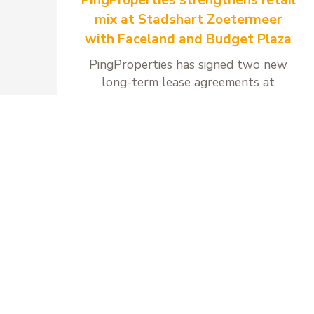
mix at Stadshart Zoetermeer
with Faceland and Budget Plaza
PingProperties has signed two new
long-term lease agreements at
Stadshart Zoetermeer with Faceland
and Budget Plaza.
Read more