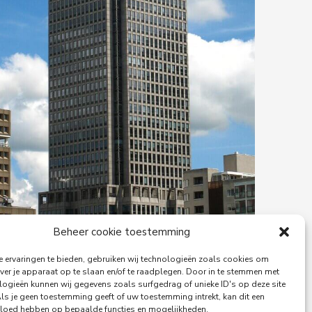
Beheer cookie toestemming
 ervaringen te bieden, gebruiken wij technologieën zoals cookies om
ver je apparaat op te slaan en/of te raadplegen. Door in te stemmen met
logieën kunnen wij gegevens zoals surfgedrag of unieke ID's op deze site
29-06-2026
Als je geen toestemming geeft of uw toestemming intrekt, kan dit een
PingProperties Relocates
vloed hebben op bepaalde functies en mogelijkheden.