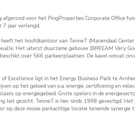
 afgerond voor het PingProperties Corporate Office fund II
t 7 jaar verlengd.
I heeft het hoofdkantoor van TenneT (Mariendaal Center 
feuille. Het uiterst duurzame gebouw (BREEAM Very Go
beschikt over 566 parkeerplaatsen. De kavel omvat circ
f Excellence ligt in het Energy Business Park te Arnhe
jven op het gebied van o.a. energie, certificering en mili
aats op energiegebied. Grote spelers in de energiese
ng het gezicht. TenneT is hier sinds 1998 gevestigd. He
or op deze mooie parkachtige locatie teneinde synergie t