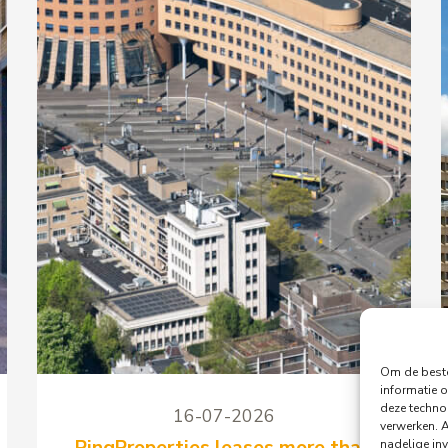
Om de beste
informatie o
deze techno
16-07-2026
verwerken. 
PingProperties leases more than
nadelige in