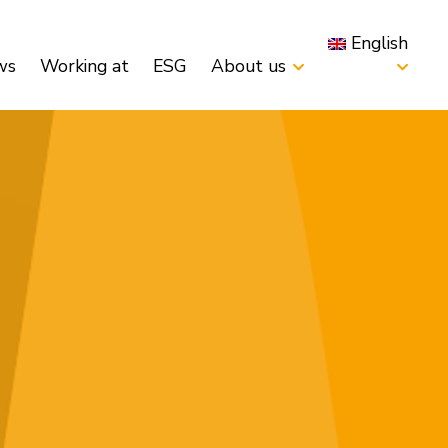
English
ws
Working at
ESG
About us