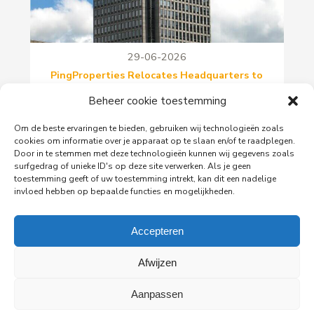
29-06-2026
PingProperties Relocates Headquarters to
Amsterdam's Rembrandt Tower
Beheer cookie toestemming
PingProperties has relocated its headquarters to
Rembrandt Tower, the iconic office building at
Om de beste ervaringen te bieden, gebruiken wij technologieën zoals
Amstelplein in Amsterdam.
cookies om informatie over je apparaat op te slaan en/of te raadplegen.
Door in te stemmen met deze technologieën kunnen wij gegevens zoals
surfgedrag of unieke ID's op deze site verwerken. Als je geen
toestemming geeft of uw toestemming intrekt, kan dit een nadelige
Read more
invloed hebben op bepaalde functies en mogelijkheden.
Accepteren
Afwijzen
All news
Aanpassen