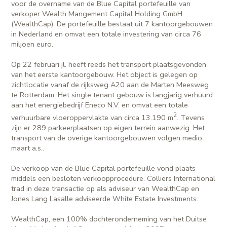
voor de overname van de Blue Capital portefeuille van
verkoper Wealth Mangement Capital Holding GmbH
(WealthCap). De portefeuille bestaat uit 7 kantoorgebouwen
in Nederland en omvat een totale investering van circa 76
miljoen euro.
Op 22 februari jl. heeft reeds het transport plaatsgevonden
van het eerste kantoorgebouw. Het object is gelegen op
zichtlocatie vanaf de rijksweg A20 aan de Marten Meesweg
te Rotterdam. Het single tenant gebouw is langjarig verhuurd
aan het energiebedrijf Eneco N.V. en omvat een totale
2
verhuurbare vloeroppervlakte van circa 13.190 m
. Tevens
zijn er 289 parkeerplaatsen op eigen terrein aanwezig. Het
transport van de overige kantoorgebouwen volgen medio
maart a.s..
De verkoop van de Blue Capital portefeuille vond plaats
middels een besloten verkoopprocedure. Colliers International
trad in deze transactie op als adviseur van WealthCap en
Jones Lang Lasalle adviseerde White Estate Investments.
WealthCap, een 100% dochteronderneming van het Duitse